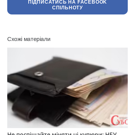
ПІДПИСАТИСЬ НА FACEBOOK
СПІЛЬНОТУ
Схожі матеріали
Не поспішайте міняти ці купюри: НБУ