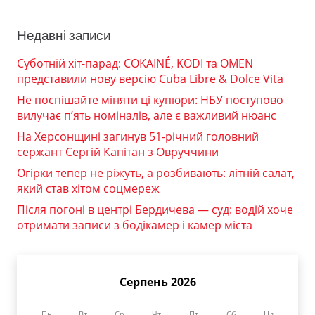
Недавні записи
Суботній хіт-парад: COKAINÉ, KODI та OMEN
представили нову версію Cuba Libre & Dolce Vita
Не поспішайте міняти ці купюри: НБУ поступово
вилучає п’ять номіналів, але є важливий нюанс
На Херсонщині загинув 51-річний головний
сержант Сергій Капітан з Овруччини
Огірки тепер не ріжуть, а розбивають: літній салат,
який став хітом соцмереж
Після погоні в центрі Бердичева — суд: водій хоче
отримати записи з бодікамер і камер міста
Серпень 2026
Пн
Вт
Ср
Чт
Пт
Сб
Нд