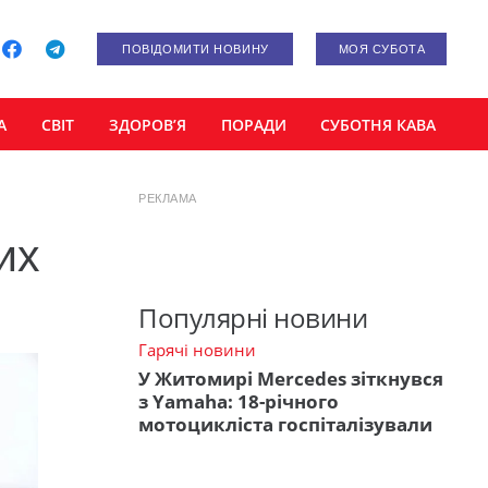
ПОВІДОМИТИ НОВИНУ
МОЯ СУБОТА
А
СВІТ
ЗДОРОВ’Я
ПОРАДИ
СУБОТНЯ КАВА
РЕКЛАМА
их
Популярні новини
Гарячі новини
У Житомирі Mercedes зіткнувся
з Yamaha: 18-річного
мотоцикліста госпіталізували