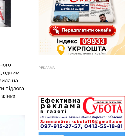
ного
РЕКЛАМА
ід одним
вила на
ти підлога
 жінка