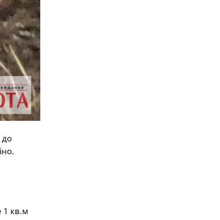
 до
іно.
 1 кв.м