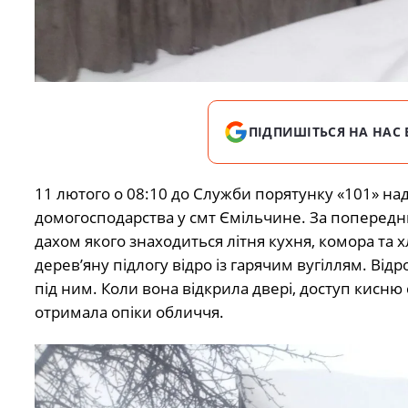
ПІДПИШІТЬСЯ НА НАС 
11 лютого о 08:10 до Служби порятунку «101» н
домогосподарства у смт Ємільчине. За поперед
дахом якого знаходиться літня кухня, комора та х
дерев’яну підлогу відро із гарячим вугіллям. Відр
під ним. Коли вона відкрила двері, доступ кисн
отримала опіки обличчя.