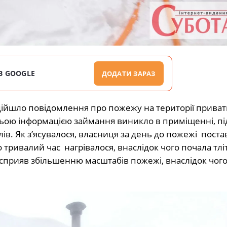
В GOOGLE
ДОДАТИ ЗАРАЗ
адійшло повідомлення про пожежу на території приват
ньою інформацією займання виникло в приміщенні, п
лів. Як з’ясувалося, власниця за день до пожежі поста
о тривалий час нагрівалося, внаслідок чого почала тлі
ю сприяв збільшенню масштабів пожежі, внаслідок чого