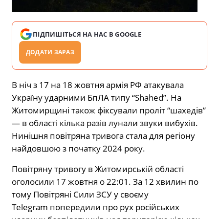
ПІДПИШІТЬСЯ НА НАС В GOOGLE
ДОДАТИ ЗАРАЗ
В ніч з 17 на 18 жовтня армія РФ атакувала
Україну ударними БпЛА типу “Shahed”. На
Житомирщині також фіксували проліт “шахедів”
— в області кілька разів лунали звуки вибухів.
Нинішня повітряна тривога стала для регіону
найдовшою з початку 2024 року.
Повітряну тривогу в Житомирській області
оголосили 17 жовтня о 22:01. За 12 хвилин по
тому Повітряні Сили ЗСУ у своєму
Telegram попередили про рух російських