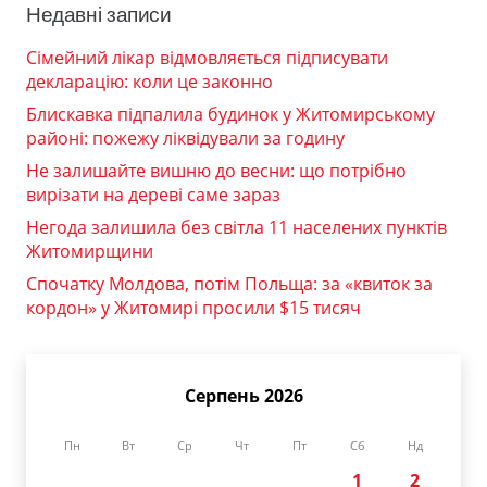
Недавні записи
Сімейний лікар відмовляється підписувати
декларацію: коли це законно
Блискавка підпалила будинок у Житомирському
районі: пожежу ліквідували за годину
Не залишайте вишню до весни: що потрібно
вирізати на дереві саме зараз
Негода залишила без світла 11 населених пунктів
Житомирщини
Спочатку Молдова, потім Польща: за «квиток за
кордон» у Житомирі просили $15 тисяч
Серпень 2026
Пн
Вт
Ср
Чт
Пт
Сб
Нд
1
2