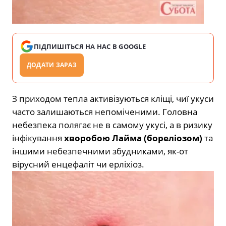
ПІДПИШІТЬСЯ НА НАС В GOOGLE
ДОДАТИ ЗАРАЗ
З приходом тепла активізуються кліщі, чиї укуси
часто залишаються непоміченими. Головна
небезпека полягає не в самому укусі, а в ризику
інфікування
хворобою Лайма (бореліозом)
та
іншими небезпечними збудниками, як-от
вірусний енцефаліт чи ерліхіоз.