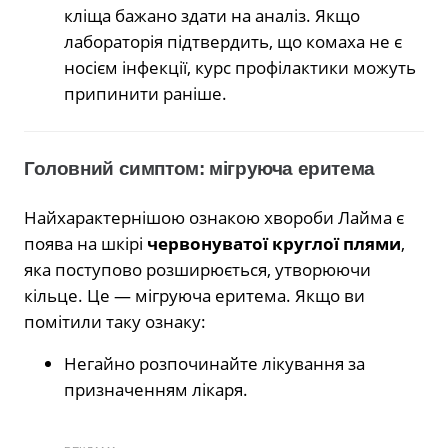
кліща бажано здати на аналіз. Якщо
лабораторія підтвердить, що комаха не є
носієм інфекції, курс профілактики можуть
припинити раніше.
Головний симптом: мігруюча еритема
Найхарактернішою ознакою хвороби Лайма є
поява на шкірі
червонуватої круглої плями
,
яка поступово розширюється, утворюючи
кільце. Це — мігруюча еритема. Якщо ви
помітили таку ознаку:
Негайно розпочинайте лікування за
призначенням лікаря.