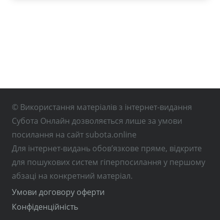
© Використання матеріалів з інтернет-видання
Субота Онлайн дозволяється лише за умови
посилання на сайт subota.online
Для інтернет-видань обов’язкове пряме, відкрите
для пошукових систем гіперпосилання у першому
абзаці на конкретний матеріал.
Умови договору оферти
Конфіденційність