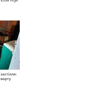
 Е536 псує
застілля:
 варту