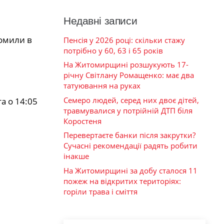
Недавні записи
домили в
Пенсія у 2026 році: скільки стажу
потрібно у 60, 63 і 65 років
На Житомирщині розшукують 17-
річну Світлану Ромащенко: має два
татуювання на руках
Семеро людей, серед них двоє дітей,
та о 14:05
травмувалися у потрійній ДТП біля
Коростеня
Перевертаєте банки після закрутки?
Сучасні рекомендації радять робити
інакше
На Житомирщині за добу сталося 11
пожеж на відкритих територіях:
горіли трава і сміття