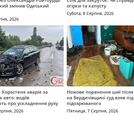
 без Олександра Ройтбурда:
Сіль для закруток: чи справді
який змінив Одеський
огірки та капусту
Субота, 8 Серпня, 2026
пня, 2026
я Коростеня аварія за
Ножове поранення шиї після 
 авто: водіїв
на Бердичівщині суд взяв під
ть про ускладнення руху
підозрюваного
ерпня, 2026
П’ятниця, 7 Серпня, 2026