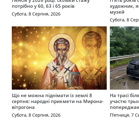
Пенсія у 2026 році: скільки стажу
П’ять років
потрібно у 60, 63 і 65 років
художник, 
музей
Субота, 8 Серпня, 2026
Субота, 8 Сер
Що не можна піднімати із землі 8
На трасі біл
серпня: народні прикмети на Мирона-
участю трьох
вітрогона
попереджаю
Субота, 8 Серпня, 2026
П’ятниця, 7 С