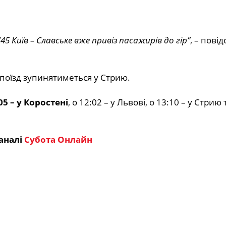
5 Київ – Славське вже привіз пасажирів до гір”
, – пові
поїзд зупинятиметься у Стрию.
05 – у Коростені
, о 12:02 – у Львові, о 13:10 – у Стрию 
аналі
Субота Онлайн