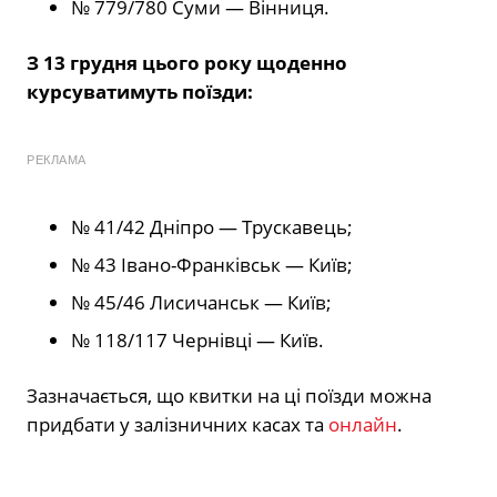
№ 779/780 Суми — Вінниця.
З 13 грудня цього року щоденно
курсуватимуть поїзди:
РЕКЛАМА
№ 41/42 Дніпро — Трускавець;
№ 43 Івано-Франківськ — Київ;
№ 45/46 Лисичанськ — Київ;
№ 118/117 Чернівці — Київ.
Зазначається, що квитки на ці поїзди можна
придбати у залізничних касах та
онлайн
.