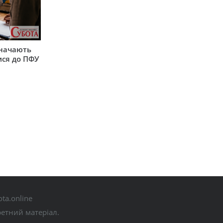
значають
ися до ПФУ
ta.online
ретний матеріал.