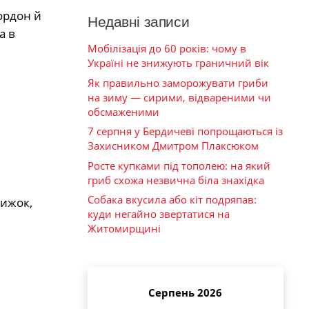
кордон й
Недавні записи
а в
Мобілізація до 60 років: чому в
Україні не знижують граничний вік
Як правильно заморожувати гриби
на зиму — сирими, відвареними чи
обсмаженими
7 серпня у Бердичеві попрощаються із
Захисником Дмитром Плаксюком
Росте купками під тополею: на який
гриб схожа незвична біла знахідка
Собака вкусила або кіт подряпав:
нижок,
куди негайно звертатися на
Житомирщині
Серпень 2026