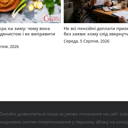
кра на зиму: чому вона
Не всі пенсійні доплати при
дянистою і як виправити
без заяви: кому слід звернут
Середа, 5 Серпня, 2026
рпня, 2026
Онлайн дозволяється лише за умови посилання на сайт subo
пошукових систем гіперпосилання у першому абзаці на конк