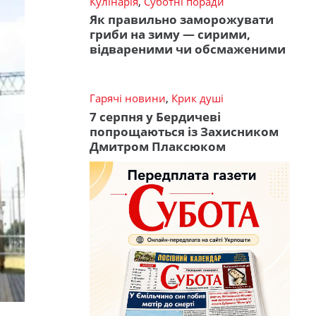
Кулінарія
,
Суботні поради
Як правильно заморожувати
гриби на зиму — сирими,
відвареними чи обсмаженими
Гарячі новини
,
Крик душі
7 серпня у Бердичеві
попрощаються із Захисником
Дмитром Плаксюком