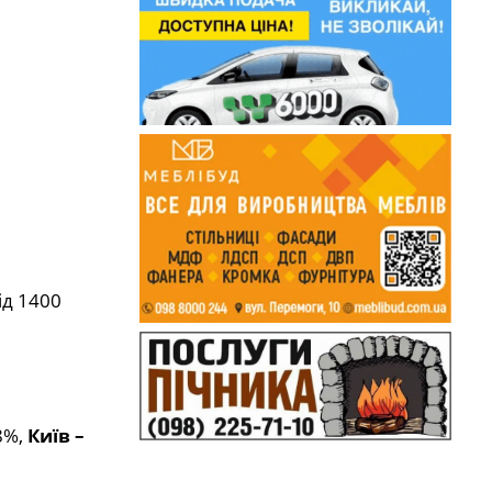
ід 1400
8%,
Київ –