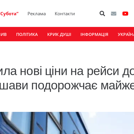
“Субота”
Реклама
Контакти
ЗИВ
ПОЛІТИКА
КРИК ДУШІ
ІНФОРМАЦІЯ
УКРАЇН
ила нові ціни на рейси д
аршави подорожчає майж