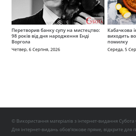
Перетворив банку супу на мистецтво:
Кабачкова і
98 років від дня народження Енді
виходить во
Воргола
помилку
Четвер, 6 Серпня, 2026
Середа, 5 Се
© Використання матеріалів з інтернет-видання Субота 
Для інтернет-видань обов’язкове пряме, відкрите для 