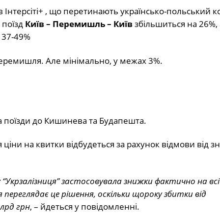
д в Інтерсіті+ , що перетинають українсько-польський 
 поїзд
Київ – Перемишль – Київ
збільшиться на 26%, 
 37-49%
Перемишля. Але мінімально, у межах 3%.
на поїзди до Кишинева та Будапешта.
ціни на квитки відбудеться за рахунок відмови від з
 “Укрзалізниця” застосовувала знижки фактично на всі
я переглядає це рішення, оскільки щороку збитки від
лрд грн
, – йдеться у повідомленні.