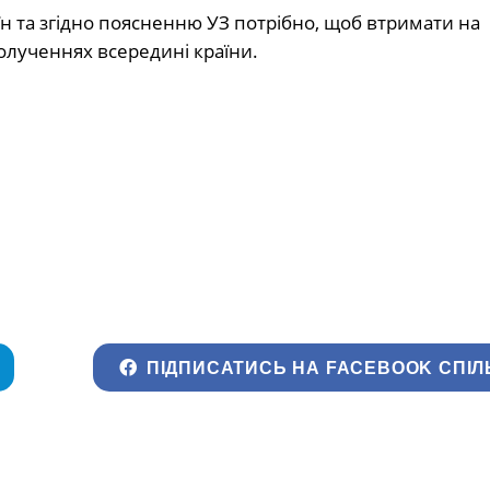
н та згідно поясненню УЗ потрібно, щоб втримати на
полученнях всередині країни.
ПІДПИСАТИСЬ НА FACEBOOK СПІЛ