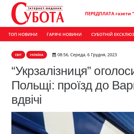
ПЕРЕДПЛАТА газети 
ТОП НОВИНИ
ГАРЯЧІ НОВИНИ
СУБОТНІЙ ЕКСКЛЮ
08:56, Середа, 6 Грудня, 2023
СВІТ
УКРАЇНА
“Укрзалізниця” оголос
Польщі: проїзд до В
вдвічі