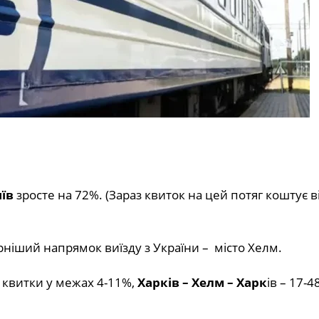
иїв
зросте на 72%. (Зараз квиток на цей потяг коштує в
ніший напрямок виїзду з України – місто Хелм.
квитки у межах 4-11%,
Харків – Хелм – Харк
ів – 17-4