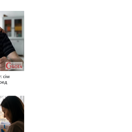
: сім
ред