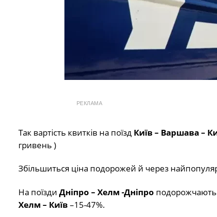
РЕКЛАМА
Так вартість квитків на поїзд
Київ – Варшава – К
гривень )
Збільшиться ціна подорожей й через найпопуляр
На поїзди
Дніпро – Хелм -Дніпро
подорожчають 
Хелм – Київ
–15-47%.