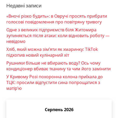
Недавні записи
«Вночі різко будить»: в Овручі просять прибрати
голосові повідомлення про повітряну тривогу
Одне з великих підприємств біля Житомира
зупиняється після атаки: коли відновить роботу —
невідомо
Хліб, який можна зім’яти як хмаринку: TikTok
підхопив новий кулінарний хіт
Рушники більше не вбирають воду? Ось чому
кондиціонер вбиває тканину та чим його замінити
У Кривому Розі похоронна колона приїхала до
ТЦК: просили відпустити сина попрощатися з
матір’ю
Серпень 2026