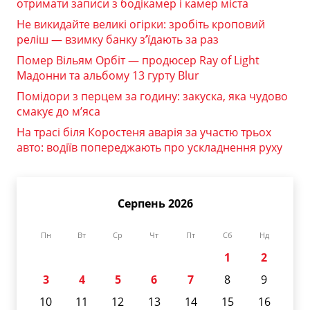
отримати записи з бодікамер і камер міста
Не викидайте великі огірки: зробіть кроповий
реліш — взимку банку з’їдають за раз
Помер Вільям Орбіт — продюсер Ray of Light
Мадонни та альбому 13 гурту Blur
Помідори з перцем за годину: закуска, яка чудово
смакує до м’яса
На трасі біля Коростеня аварія за участю трьох
авто: водіїв попереджають про ускладнення руху
Серпень 2026
Пн
Вт
Ср
Чт
Пт
Сб
Нд
1
2
3
4
5
6
7
8
9
10
11
12
13
14
15
16