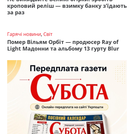
кроповий реліш — взимку банку з’їдають
за раз
Гарячі новини
,
Світ
Помер Вільям Орбіт — продюсер Ray of
Light Мадонни та альбому 13 гурту Blur