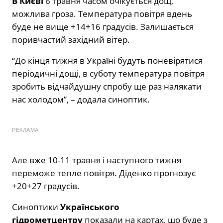
В Києві
6 травня часом очікується дощ,
можлива гроза. Температура повітря вдень
буде не вище +14+16 градусів. Залишається
поривчастий західний вітер.
“До кінця тижня в Україні будуть поневірятися
періодичні дощі, в суботу температура повітря
зробить відчайдушну спробу ще раз налякати
нас холодом”, – додала синоптик.
РЕКЛАМА
Але вже 10-11 травня і наступного тижня
переможе тепле повітря. Діденко прогнозує
+20+27 градусів.
Синоптики
Українського
гідрометцентру
показали на картах, що буде з