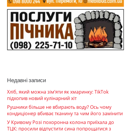
Недавні записи
Хліб, який можна зім’яти як хмаринку: TikTok
підхопив новий кулінарний хіт
Рушники більше не вбирають воду? Ось чому
кондиціонер вбиває тканину та чим його замінити
У Кривому Розі похоронна колона приїхала до
ТЦК: просили відпустити сина попрощатися з