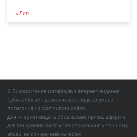
« Лип
© Використання матеріалів з інтернет-видання
Субота Онлайн дозволяється лише за умови
посилання на сайт subota.online
Для інтернет-видань обов’язкове пряме, відкрите
для пошукових систем гіперпосилання у першому
абзаці на конкретний матеріал.