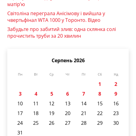
матір’ю
Світоліна переграла Анісімову і вийшла у
чвертьфінал WTA 1000 у Торонто. Відео
Забудьте про забитий злив: одна склянка солі
прочистить труби за 20 хвилин
Серпень 2026
Пн
Вт
Ср
Чт
Пт
Сб
Нд
1
2
3
4
5
6
7
8
9
10
11
12
13
14
15
16
17
18
19
20
21
22
23
24
25
26
27
28
29
30
31