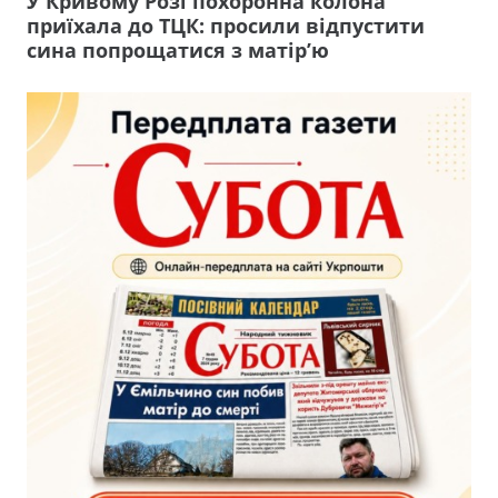
У Кривому Розі похоронна колона
приїхала до ТЦК: просили відпустити
сина попрощатися з матір’ю