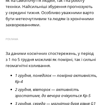
як на самопочуття людей, так і на роботу
техніки. Найсильніші збурення прогнозують
у середині тижня. Особливо уважними варто
бути метеочутливим та людям із хронічними
захворюваннями.
РЕКЛАМА
За даними космічних спостережень, у період
з 1 по 5 грудня можливі як помірні, так і сильні
геомагнітні коливання.
1 грудня, понеділок — помірна активність,
Kp-4
2 грудня, вівторок — активність
зростатиме, до вечора очікується Kp-5
3 грудня, середа — магнітна буря рівня G1