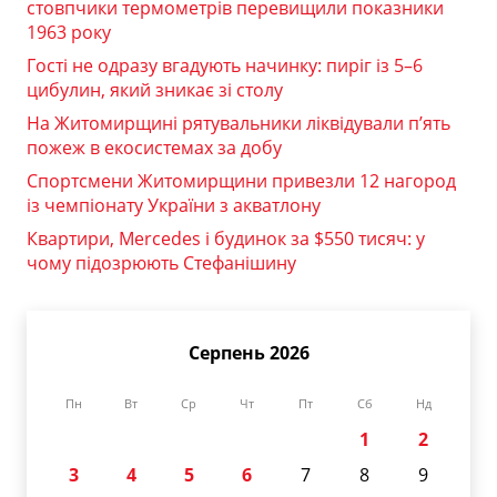
стовпчики термометрів перевищили показники
1963 року
Гості не одразу вгадують начинку: пиріг із 5–6
цибулин, який зникає зі столу
На Житомирщині рятувальники ліквідували п’ять
пожеж в екосистемах за добу
Спортсмени Житомирщини привезли 12 нагород
із чемпіонату України з акватлону
Квартири, Mercedes і будинок за $550 тисяч: у
чому підозрюють Стефанішину
Серпень 2026
Пн
Вт
Ср
Чт
Пт
Сб
Нд
1
2
3
4
5
6
7
8
9