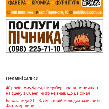
Недавні записи
40 років тому Фредді Мерк’юрі востаннє вийшов
на сцену з Queen: ніхто не знав, що це фінал
Їм назавжди 21–23: сім історій молодих захисників
Житомирщини