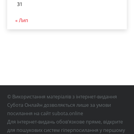
31
« Лип
© Використання матеріалів з інтернет-видання
Субота Онлайн дозволяється лише за умови
посилання на сайт subota.online
Для інтернет-видань обов’язкове пряме, відкрите
для пошукових систем гіперпосилання у першому