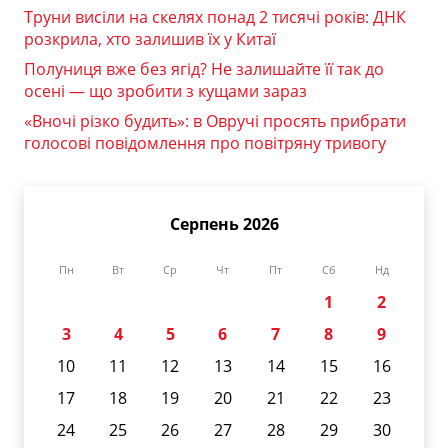
Труни висіли на скелях понад 2 тисячі років: ДНК
розкрила, хто залишив їх у Китаї
Полуниця вже без ягід? Не залишайте її так до
осені — що зробити з кущами зараз
«Вночі різко будить»: в Овручі просять прибрати
голосові повідомлення про повітряну тривогу
Серпень 2026
Пн
Вт
Ср
Чт
Пт
Сб
Нд
1
2
3
4
5
6
7
8
9
10
11
12
13
14
15
16
17
18
19
20
21
22
23
24
25
26
27
28
29
30