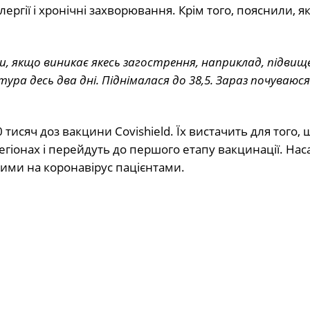
ргії і хронічні захворювання. Крім того, пояснили, я
ти, якщо виникає якесь загострення, наприклад, підвищ
ра десь два дні. Піднімалася до 38,5. Зараз почуваюся
тисяч доз вакцини Covishield. Їх вистачить для того, 
егіонах і перейдуть до першого етапу вакцинації. На
ими на коронавірус пацієнтами.