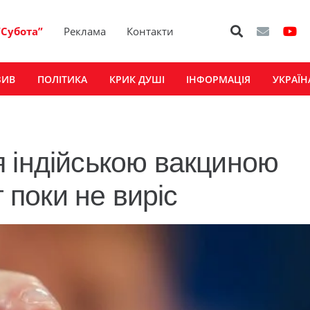
“Субота”
Реклама
Контакти
ЗИВ
ПОЛІТИКА
КРИК ДУШІ
ІНФОРМАЦІЯ
УКРАЇН
 індійською вакциною
т поки не виріс