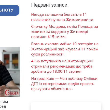
Недавні записи
ЬНОТУ
Негода залишила без світла 11
населених пунктів Житомирщини
Спочатку Молдова, потім Польща: за
«квиток за кордон» у Житомирі
просили $15 тисяч
Вогонь охопив майже 10 гектарів: на
Житомирщині зафіксували 11 пожеж
сухої рослинності
4336 вступників на Житомирщині
отримали рекомендації: що треба
зробити до 18:00 11 серпня
На трасі Київ — Чоп поблизу Оліївки
ДТП із потерпілими: водіїв просять
врахувати обмеження
: сім
ред