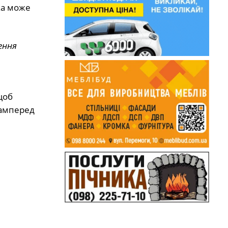
ка може
ення
щоб
самперед