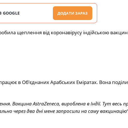
В GOOGLE
ДОДАТИ ЗАРАЗ
 зробила щеплення від коронавірусу індійською вакци
і працює в Об’єднаних Арабських Еміратах. Вона поділ
ння. Вакцина AstraZeneca, вироблена в Індії. Тут весь п
ально через два дні мене запросили на саму вакцинацію