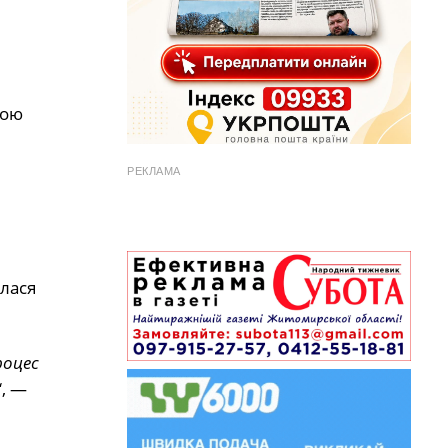
ною
РЕКЛАМА
илася
роцес
“, —