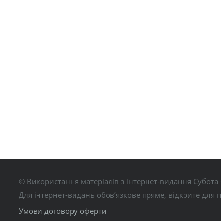
© Використання матеріалів з інтернет-видання Субота 
Для інтернет-видань обов’язкове пряме, відкрите для 
Умови договору оферти