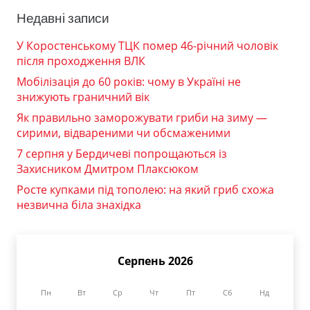
Недавні записи
У Коростенському ТЦК помер 46-річний чоловік
після проходження ВЛК
Мобілізація до 60 років: чому в Україні не
знижують граничний вік
Як правильно заморожувати гриби на зиму —
сирими, відвареними чи обсмаженими
7 серпня у Бердичеві попрощаються із
Захисником Дмитром Плаксюком
Росте купками під тополею: на який гриб схожа
незвична біла знахідка
Серпень 2026
Пн
Вт
Ср
Чт
Пт
Сб
Нд