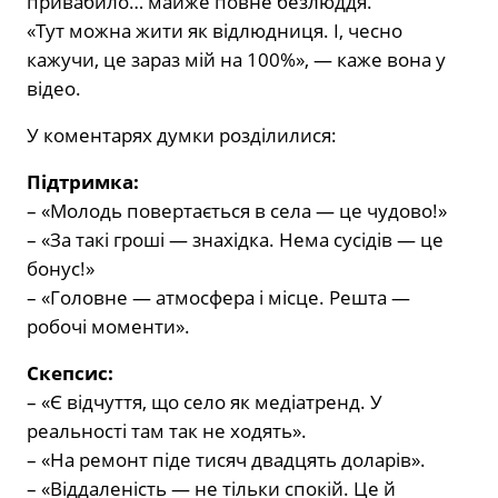
привабило… майже повне безлюддя.
«Тут можна жити як відлюдниця. І, чесно
кажучи, це зараз мій на 100%», — каже вона у
відео.
У коментарях думки розділилися:
Підтримка:
– «Молодь повертається в села — це чудово!»
– «За такі гроші — знахідка. Нема сусідів — це
бонус!»
– «Головне — атмосфера і місце. Решта —
робочі моменти».
Скепсис:
– «Є відчуття, що село як медіатренд. У
реальності там так не ходять».
– «На ремонт піде тисяч двадцять доларів».
– «Віддаленість — не тільки спокій. Це й