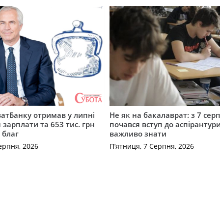
атБанку отримав у липні
Не як на бакалаврат: з 7 сер
 зарплати та 653 тис. грн
почався вступ до аспірантур
 благ
важливо знати
ерпня, 2026
П’ятниця, 7 Серпня, 2026