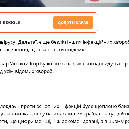
В GOOGLE
ДОДАТИ ЗАРАЗ
вірусу “Дельта”, є ще безліч інших інфекційних хвороб
и населення, щоб запобігти епідемії.
ар України Ігор Кузін розказав, як сьогодні йдуть спр
д усім відомих хвороб.
з локдаун проти основних інфекцій було щеплено бли
зін зазначає, що у багатьох інших країнах світу цей 
ати, що цифри менші, ніж рекомендовані, а в цьому р