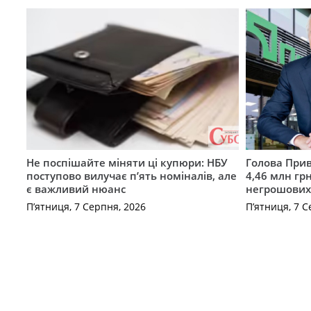
Не поспішайте міняти ці купюри: НБУ
Голова Прив
поступово вилучає п’ять номіналів, але
4,46 млн грн
є важливий нюанс
негрошових
П’ятниця, 7 Серпня, 2026
П’ятниця, 7 С