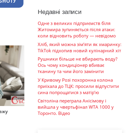
ЬНОТУ
Недавні записи
Одне з великих підприємств біля
Житомира зупиняється після атаки:
коли відновить роботу — невідомо
Хліб, який можна зім’яти як хмаринку:
TikTok підхопив новий кулінарний хіт
Рушники більше не вбирають воду?
Ось чому кондиціонер вбиває
тканину та чим його замінити
У Кривому Розі похоронна колона
приїхала до ТЦК: просили відпустити
сина попрощатися з матір’ю
Світоліна переграла Анісімову і
вийшла у чвертьфінал WTA 1000 у
тажу
Торонто. Відео