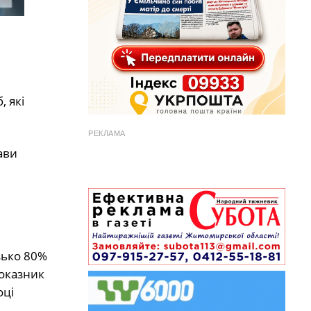
, які
РЕКЛАМА
ави
зько 80%
показник
оці