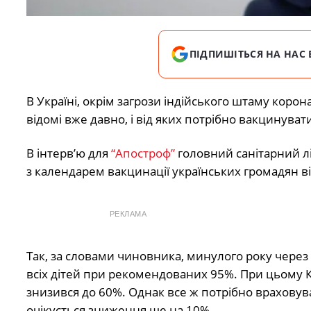
ПІДПИШІТЬСЯ НА НАС 
В Україні, окрім загрози індійського штаму корона
відомі вже давно, і від яких потрібно вакцинуват
В інтерв’ю для
“Апостроф”
головний санітарний лік
з календарем вакцинації українських громадян ві
РЕКЛАМА
Так, за словами чиновника, минулого року чере
всіх дітей при рекомендованих 95%. При цьому Ку
знизився до 60%. Однак все ж потрібно враховув
очікується зниження ще на 10%.