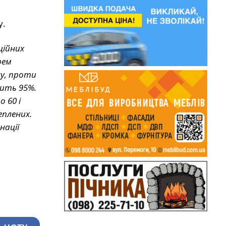
у.
ційних
рем
ну, проти
вить 95%.
 60 і
плених.
нації