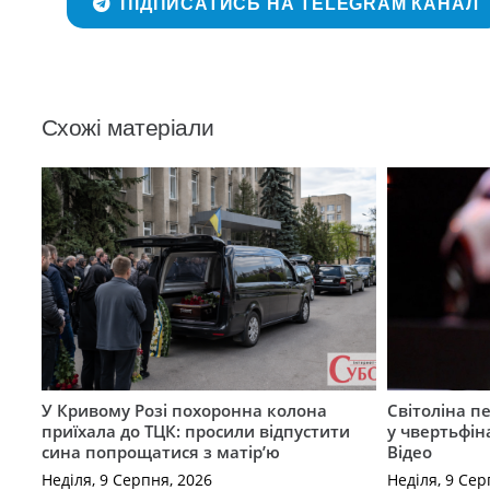
ПІДПИСАТИСЬ НА TELEGRAM КАНАЛ
Схожі матеріали
У Кривому Розі похоронна колона
Світоліна п
приїхала до ТЦК: просили відпустити
у чвертьфін
сина попрощатися з матір’ю
Відео
Неділя, 9 Серпня, 2026
Неділя, 9 Сер