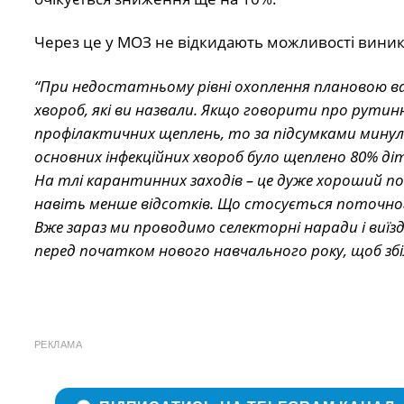
Через це у МОЗ не відкидають можливості виник
“При недостатньому рівні охоплення плановою ва
хвороб, які ви назвали. Якщо говорити про рутин
профілактичних щеплень, то за підсумками минуло
основних інфекційних хвороб було щеплено 80% д
На тлі карантинних заходів – це дуже хороший пока
навіть менше відсотків. Що стосується поточно
Вже зараз ми проводимо селекторні наради і виїзд
перед початком нового навчального року, щоб зб
РЕКЛАМА