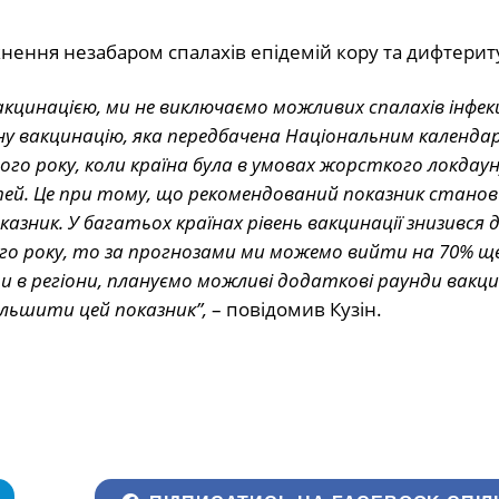
нення незабаром спалахів епідемій кору та дифтерит
кцинацією, ми не виключаємо можливих спалахів інфек
ну вакцинацію, яка передбачена Національним календа
го року, коли країна була в умовах жорсткого локдау
ітей. Це при тому, що рекомендований показник стано
зник. У багатьох країнах рівень вакцинації знизився до
го року, то за прогнозами ми можемо вийти на 70% ще
и в регіони, плануємо можливі додаткові раунди вакци
ільшити цей показник”,
– повідомив Кузін.