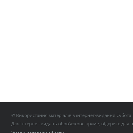
© Використання матеріалів з інтернет-видання Субота 
Для інтернет-видань обов’язкове пряме, відкрите для 
Умови договору оферти