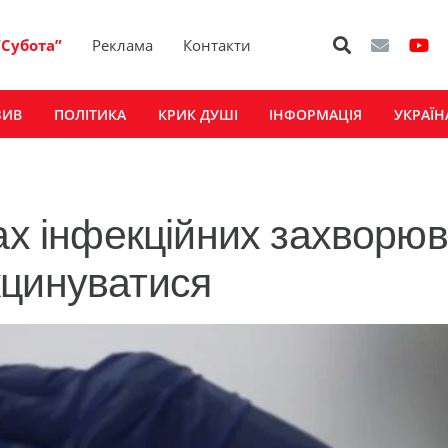
“Субота”
Реклама
Контакти
ЗИВ
ПОЛІТИКА
КРИК ДУШІ
ІНФОРМАЦІЯ
УКРАЇН
ах інфекційних захворюв
кцинуватися