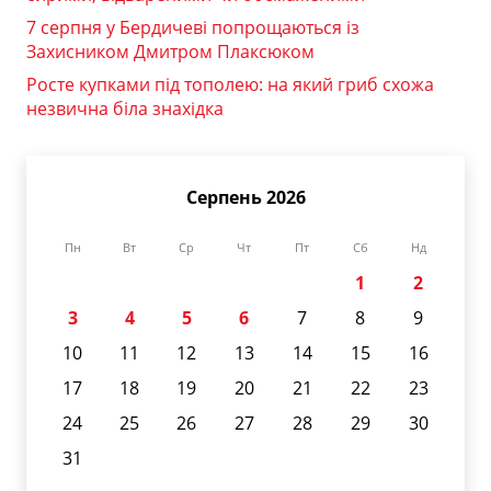
7 серпня у Бердичеві попрощаються із
Захисником Дмитром Плаксюком
Росте купками під тополею: на який гриб схожа
незвична біла знахідка
Серпень 2026
Пн
Вт
Ср
Чт
Пт
Сб
Нд
1
2
3
4
5
6
7
8
9
10
11
12
13
14
15
16
17
18
19
20
21
22
23
24
25
26
27
28
29
30
31