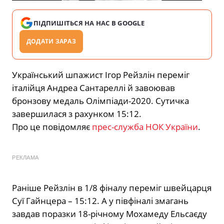
ПІДПИШІТЬСЯ НА НАС В GOOGLE
ДОДАТИ ЗАРАЗ
Український шпажист Ігор Рейзлiн переміг
італійця Андреа Сантареллі й завоював
бронзову медаль Олімпіади-2020. Сутичка
завершилася з рахунком 15:12.
Про це повідомляє
прес-служба НОК України
.
РЕКЛАМА
Раніше Рейзлін в 1/8 фіналу переміг швейцарця
Суї Гайнцера – 15:12. А у півфіналі змагань
завдав поразки 18-річному Мохамеду Ельсаєду