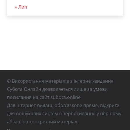
« Лип
© Використання матеріалів з інтернет-видання
Субота Онлайн дозволяється лише за умови
посилання на сайт subota.online
Для інтернет-видань обов’язкове пряме, відкрите
для пошукових систем гіперпосилання у першому
абзаці на конкретний матеріал.