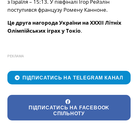
з Ізраїля – 15:13. У півфіналі Ігор Рейзлін
поступився французу Ромену Канноне.
Це друга нагорода України на XXXII Літніх
Олімпійських іграх у Токіо
.
РЕКЛАМА
ПІДПИСАТИСЬ НА TELEGRAM КАНАЛ
ПІДПИСАТИСЬ НА FACEBOOK
СПІЛЬНОТУ