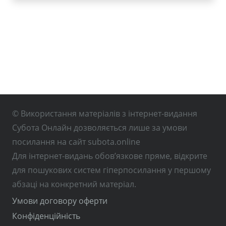
© Використання матеріалів з інтернет-видання
Субота Онлайн дозволяється лише за умови
посилання на сайт subota.online
Для інтернет-видань обов’язкове пряме, відкрите
для пошукових систем гіперпосилання у першому
абзаці на конкретний матеріал.
Умови договору оферти
Конфіденційність