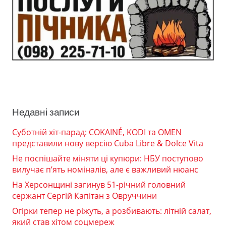
Недавні записи
Суботній хіт-парад: COKAINÉ, KODI та OMEN
представили нову версію Cuba Libre & Dolce Vita
Не поспішайте міняти ці купюри: НБУ поступово
вилучає п’ять номіналів, але є важливий нюанс
На Херсонщині загинув 51-річний головний
сержант Сергій Капітан з Овруччини
Огірки тепер не ріжуть, а розбивають: літній салат,
який став хітом соцмереж