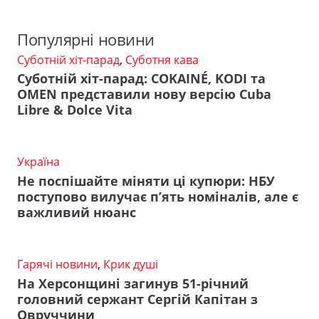
Популярні новини
Суботній хіт-парад
,
Суботня кава
Суботній хіт-парад: COKAINÉ, KODI та
OMEN представили нову версію Cuba
Libre & Dolce Vita
Україна
Не поспішайте міняти ці купюри: НБУ
поступово вилучає п’ять номіналів, але є
важливий нюанс
Гарячі новини
,
Крик душі
На Херсонщині загинув 51-річний
головний сержант Сергій Капітан з
Овруччини