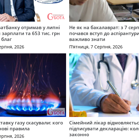
атБанку отримав у липні
Не як на бакалаврат: з 7 сер
 зарплати та 653 тис. грн
почався вступ до аспірантур
 благ
важливо знати
ерпня, 2026
П’ятниця, 7 Серпня, 2026
ставку газу скасували: кого
Сімейний лікар відмовляєть
нові правила
підписувати декларацію: кол
законно
ерпня, 2026