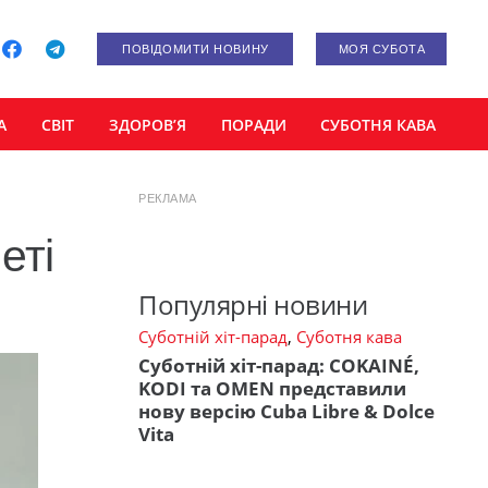
ПОВІДОМИТИ НОВИНУ
МОЯ СУБОТА
А
СВІТ
ЗДОРОВ’Я
ПОРАДИ
СУБОТНЯ КАВА
РЕКЛАМА
еті
Популярні новини
Суботній хіт-парад
,
Суботня кава
Суботній хіт-парад: COKAINÉ,
KODI та OMEN представили
нову версію Cuba Libre & Dolce
Vita