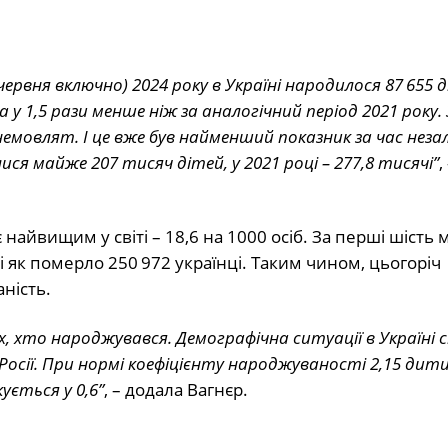
 червня включно) 2024 року в Україні народилося 87 655 д
а у 1,5 рази менше ніж за аналогічний період 2021 року
 немовлят. І це вже був найменший показник за час неза
ися майже 207 тисяч дітей, у 2021 році – 277,8 тисячі”
,
 найвищим у світі – 18,6 на 1000 осіб. За перші шість м
ді як померло 250 972 українці. Таким чином, цьогоріч
ність.
их, хто народжувався. Демографічна ситуації в Україні
осії. При нормі коефіцієнту народжуваності 2,15 дит
кується у 0,6”
, – додала Вагнєр.