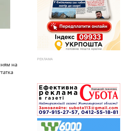
РЕКЛАМА
нням на
утатка