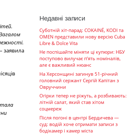
Недавні записи
ітей.
Суботній хіт-парад: COKAINÉ, KODI та
. Загалом
OMEN представили нову версію Cuba
лежності.
Libre & Dolce Vita
 – заявила
Не поспішайте міняти ці купюри: НБУ
поступово вилучає п’ять номіналів,
але є важливий нюанс
ісяців
На Херсонщині загинув 51-річний
головний сержант Сергій Капітан з
Овруччини
Огірки тепер не ріжуть, а розбивають:
літній салат, який став хітом
 стала
соцмереж
ини
Після погоні в центрі Бердичева —
суд: водій хоче отримати записи з
бодікамер і камер міста