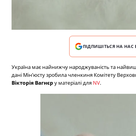
ПІДПИШІТЬСЯ НА НАС 
Україна має найнижчу народжуваність та найвищи
дані Мінʼюсту зробила членкиня Комітету Верховн
Вікторія Вагнєр
у матеріалі для
NV
.