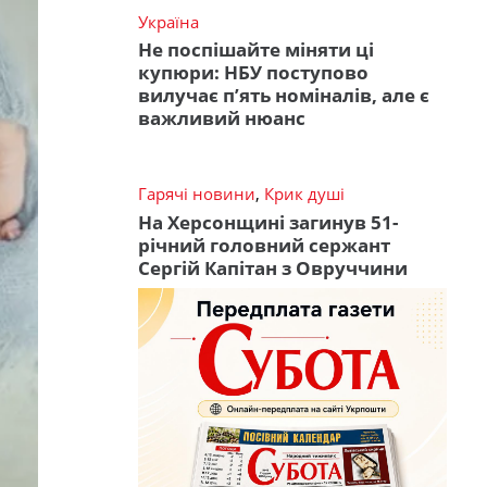
Україна
Не поспішайте міняти ці
купюри: НБУ поступово
вилучає п’ять номіналів, але є
важливий нюанс
Гарячі новини
,
Крик душі
На Херсонщині загинув 51-
річний головний сержант
Сергій Капітан з Овруччини