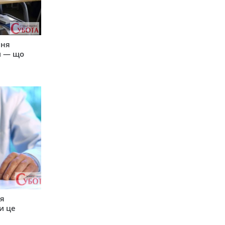
пня
и — що
ся
и це