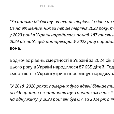
РЕКЛАМА
“За даними Мінʼюсту, за перше півріччя (з січня до
Це на 9% менше, ніж за перше півріччя 2023 року, т
у 2023 році в Україні народилося понад 187 тисяч
2024 рік поб’є цей антирекорд. У 2022 році народил
вона.
Водночас рівень смертності в Україні за 2024 рік є
цього року в Україні народилося 87 655 дітей. То
смертність в Україні утричі перевищує народжува
“У 2018−2020 роках померлих було вдвічі більше т
невідворотно негативною ще з початком агресії Р
на одну жінку, у 2023 році він був 0,7, за 2024 рік очі