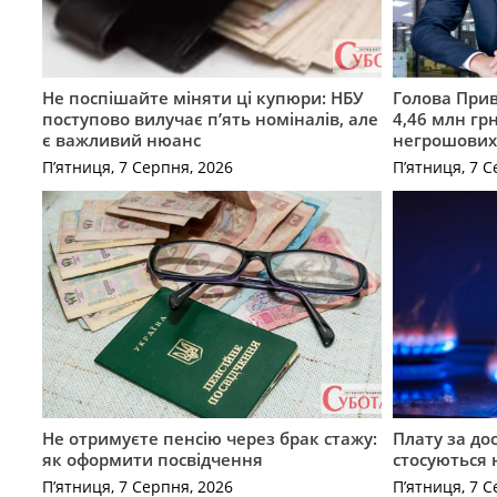
Не поспішайте міняти ці купюри: НБУ
Голова Прив
поступово вилучає п’ять номіналів, але
4,46 млн грн
є важливий нюанс
негрошових
П’ятниця, 7 Серпня, 2026
П’ятниця, 7 С
Не отримуєте пенсію через брак стажу:
Плату за до
як оформити посвідчення
стосуються 
П’ятниця, 7 Серпня, 2026
П’ятниця, 7 С