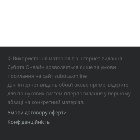
© Використання матеріалів з інтернет-видання
Субота Онлайн дозволяється лише за умови
посилання на сайт subota.online
Для інтернет-видань обов’язкове пряме, відкрите
для пошукових систем гіперпосилання у першому
абзаці на конкретний матеріал.
Умови договору оферти
Конфіденційність