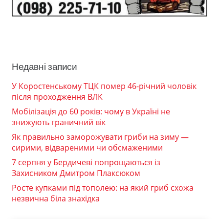
Недавні записи
У Коростенському ТЦК помер 46-річний чоловік
після проходження ВЛК
Мобілізація до 60 років: чому в Україні не
знижують граничний вік
Як правильно заморожувати гриби на зиму —
сирими, відвареними чи обсмаженими
7 серпня у Бердичеві попрощаються із
Захисником Дмитром Плаксюком
Росте купками під тополею: на який гриб схожа
незвична біла знахідка