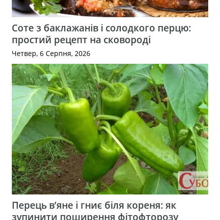
Соте з баклажанів і солодкого перцю:
простий рецепт на сковороді
Четвер, 6 Серпня, 2026
Перець в’яне і гниє біля кореня: як
зупинити поширення фітофторозу