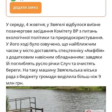
ДОДАТИ ЗАРАЗ
У середу, 4 жовтня, у Звягелі відбулося виїзне
позачергове засідання Комітету ВР з питань
екологічної політики та природокористування.
У його ході було озвучено, що найближчим
часом у місто доставлять спецтехніку «Амфібія»
з додатковим навісним обладнанням: завдяки
їй поглиблять русло річки Случ та очистять
береги. На таку машину Звягельська міська
рада з бюджету громади виділила більш ніж 9
млн грн.