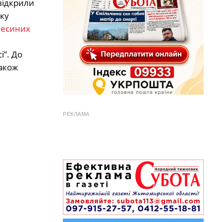
відкрили
вку
есиних
і”. До
також
РЕКЛАМА