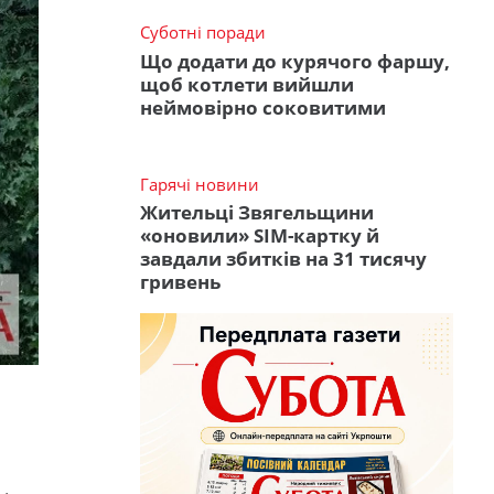
Суботні поради
Що додати до курячого фаршу,
щоб котлети вийшли
неймовірно соковитими
Гарячі новини
Жительці Звягельщини
«оновили» SIM-картку й
завдали збитків на 31 тисячу
гривень