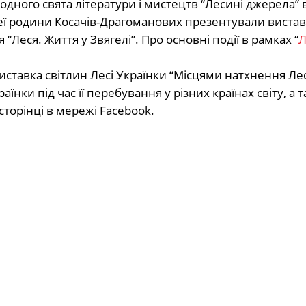
одного свята літератури і мистецтв “Лесині джерела” 
узеї родини Косачів-Драгоманових презентували виста
“Леся. Життя у Звягелі”. Про основні події в рамках “
Л
ставка світлин Лесі Українки “Місцями натхнення Лес
їнки під час її перебування у різних країнах світу, а 
сторінці в мережі Facebook.