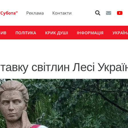
“Субота”
Реклама
Контакти
ЗИВ
ПОЛІТИКА
КРИК ДУШІ
ІНФОРМАЦІЯ
УКРАЇН
тавку світлин Лесі Украї