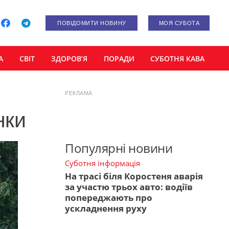
ПОВІДОМИТИ НОВИНУ
МОЯ СУБОТА
А
СВІТ
ЗДОРОВ’Я
ПОРАДИ
СУБОТНЯ КАВА
РЕКЛАМА
нки
Популярні новини
Суботня інформація
На трасі біля Коростеня аварія
за участю трьох авто: водіїв
попереджають про
ускладнення руху