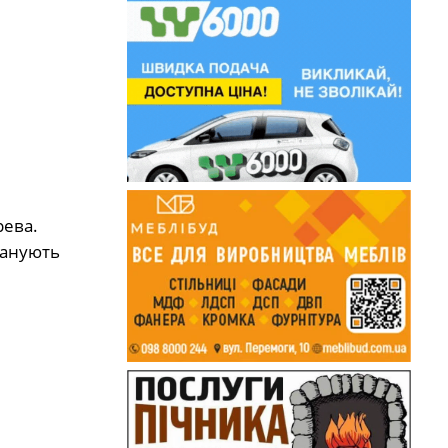
рева.
ланують