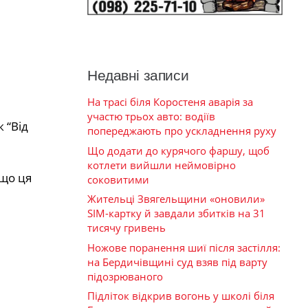
Недавні записи
На трасі біля Коростеня аварія за
участю трьох авто: водіїв
 “Від
попереджають про ускладнення руху
Що додати до курячого фаршу, щоб
котлети вийшли неймовірно
 що ця
соковитими
Жительці Звягельщини «оновили»
SIM-картку й завдали збитків на 31
тисячу гривень
Ножове поранення шиї після застілля:
на Бердичівщині суд взяв під варту
підозрюваного
Підліток відкрив вогонь у школі біля