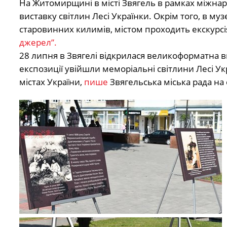
На Житомирщині в місті Звягель в рамках міжнар
виставку світлин Лесі Українки. Окрім того, в м
старовинних килимів, містом проходить екскурсія 
джерел”.
28 липня в Звягелі відкрилася великоформатна ви
експозиції увійшли меморіальні світлини Лесі Укра
містах України,
пише
Звягельська міська рада на 