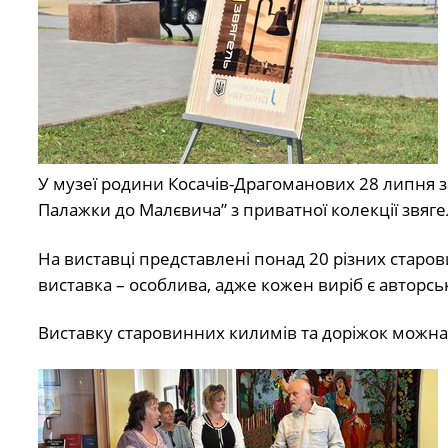
У музеї родини Косачів-Драгоманових 28 липня з
Палажки до Малєвича” з приватної колекції звя
На виставці представлені понад 20 різних старо
виставка – особлива, адже кожен виріб є авторс
Виставку старовинних килимів та доріжок можна