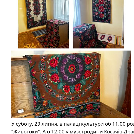
У суботу, 29 липня, в палаці культури об 11.00 р
“Животоки”. А о 12.00 у музеї родини Косачів-Д