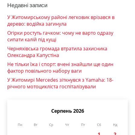
Недавні записи
У Житомирському районі легковик врізався в
дерево: водійка загинула
Огірки ростуть гачком: чому не варто одразу
сипати калій під кущі
Черняхівська громада втратила захисника
Олександра Капустіна
Не тільки їжа і спорт: вчені знайшли ще один
фактор повільного набору ваги
У Житомирі Mercedes зіткнувся з Yamaha: 18-
річного мотоцикліста госпіталізували
Серпень 2026
Пн
Вт
Ср
Чт
Пт
Сб
Нд
1
2