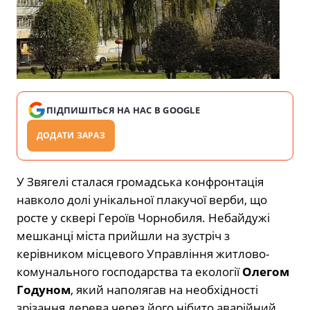
ПІДПИШІТЬСЯ НА НАС В GOOGLE
ДОДАТИ ЗАРАЗ
У Звягелі сталася громадська конфронтація
навколо долі унікальної плакучої верби, що
росте у сквері Героїв Чорнобиля. Небайдужі
мешканці міста прийшли на зустріч з
керівником місцевого Управління житлово-
комунального господарства та екології
Олегом
Годуном
, який наполягав на необхідності
зрізання дерева через його нібито аварійний