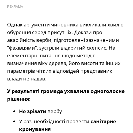
РЕКЛАМА
Однак аргументи чиновника викликали хвилю
обурення серед присутніх. Докази про
аварійність верби, підготовлені зазначеними
“фахівцями”, зустріли відкритий скепсис. На
елементарні питання щодо методів
визначення віку дерева, його висоти та інших
параметрів чітких відповідей представник
влади не надав.
У результаті громада ухвалила одноголосне
рішення:
Не зрізати
вербу
У разі необхідності провести
санітарне
кронування