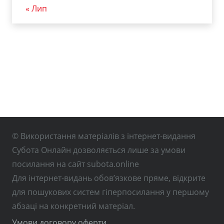
« Лип
© Використання матеріалів з інтернет-видання
Субота Онлайн дозволяється лише за умови
посилання на сайт subota.online
Для інтернет-видань обов’язкове пряме, відкрите
для пошукових систем гіперпосилання у першому
абзаці на конкретний матеріал.
Умови договору оферти