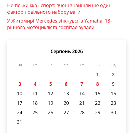
Не тільки їжа і спорт: вчені знайшли ще один
фактор повільного набору ваги
У Житомирі Mercedes зіткнувся з Yamaha: 18-
річного мотоцикліста госпіталізували
Серпень 2026
Пн
Вт
Ср
Чт
Пт
Сб
Нд
1
2
3
4
5
6
7
8
9
10
11
12
13
14
15
16
17
18
19
20
21
22
23
24
25
26
27
28
29
30
31