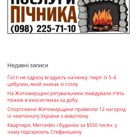
Недавні записи
Гості не одразу вгадують начинку: пиріг із 5–6
цибулин, який зникає зі столу
На Житомирщині рятувальники ліквідували п’ять
пожеж в екосистемах за добу
Спортсмени Житомирщини привезли 12 нагород
із чемпіонату України з акватлону
Квартири, Mercedes і будинок за $550 тисяч: у
чому підозрюють Стефанішину