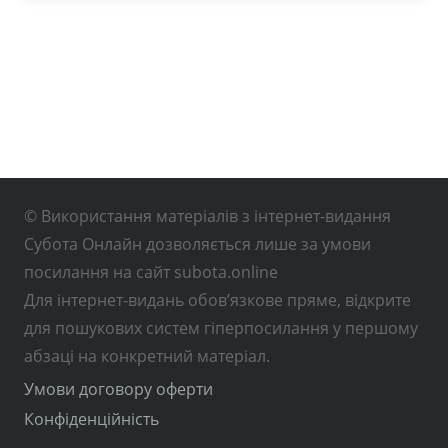
© Використання матеріалів з інтернет-видання
Субота Онлайн дозволяється лише за умови
посилання на сайт subota.online
Для інтернет-видань обов’язкове пряме, відкрите
для пошукових систем гіперпосилання у першому
абзаці на конкретний матеріал.
Умови договору оферти
Конфіденційність