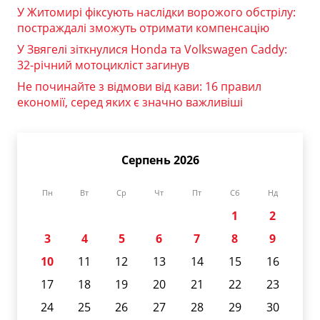
У Житомирі фіксують наслідки ворожого обстрілу:
постраждалі зможуть отримати компенсацію
У Звягелі зіткнулися Honda та Volkswagen Caddy:
32-річний мотоцикліст загинув
Не починайте з відмови від кави: 16 правил
економії, серед яких є значно важливіші
Серпень 2026
Пн
Вт
Ср
Чт
Пт
Сб
Нд
1
2
3
4
5
6
7
8
9
10
11
12
13
14
15
16
17
18
19
20
21
22
23
24
25
26
27
28
29
30