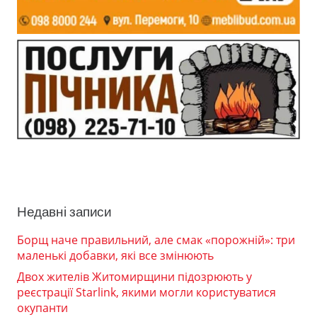
Недавні записи
Борщ наче правильний, але смак «порожній»: три
маленькі добавки, які все змінюють
Двох жителів Житомирщини підозрюють у
реєстрації Starlink, якими могли користуватися
окупанти