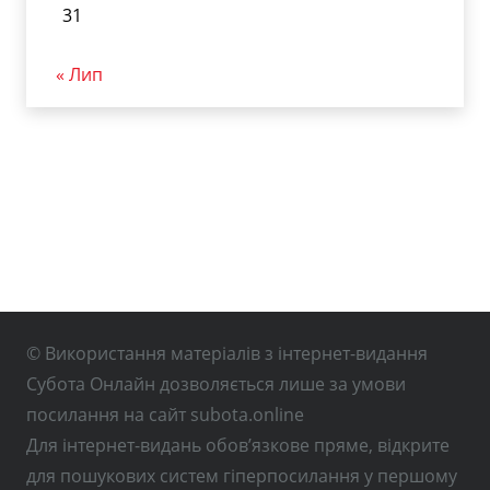
31
« Лип
© Використання матеріалів з інтернет-видання
Субота Онлайн дозволяється лише за умови
посилання на сайт subota.online
Для інтернет-видань обов’язкове пряме, відкрите
для пошукових систем гіперпосилання у першому