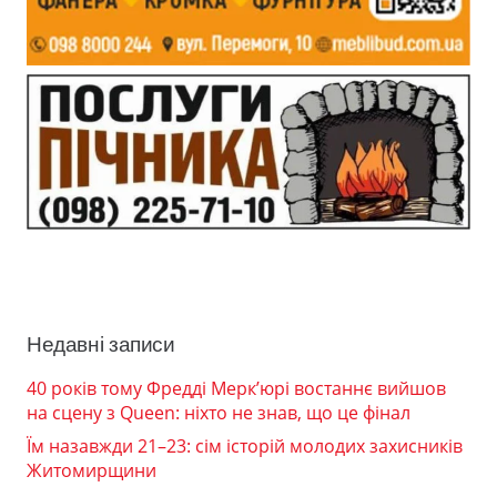
Недавні записи
40 років тому Фредді Мерк’юрі востаннє вийшов
на сцену з Queen: ніхто не знав, що це фінал
Їм назавжди 21–23: сім історій молодих захисників
Житомирщини