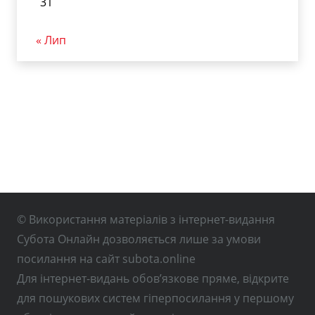
31
« Лип
© Використання матеріалів з інтернет-видання
Субота Онлайн дозволяється лише за умови
посилання на сайт subota.online
Для інтернет-видань обов’язкове пряме, відкрите
для пошукових систем гіперпосилання у першому