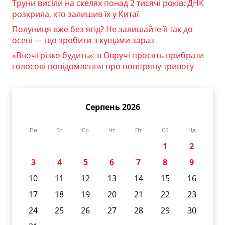
Труни висіли на скелях понад 2 тисячі років: ДНК
розкрила, хто залишив їх у Китаї
Полуниця вже без ягід? Не залишайте її так до
осені — що зробити з кущами зараз
«Вночі різко будить»: в Овручі просять прибрати
голосові повідомлення про повітряну тривогу
Серпень 2026
Пн
Вт
Ср
Чт
Пт
Сб
Нд
1
2
3
4
5
6
7
8
9
10
11
12
13
14
15
16
17
18
19
20
21
22
23
24
25
26
27
28
29
30