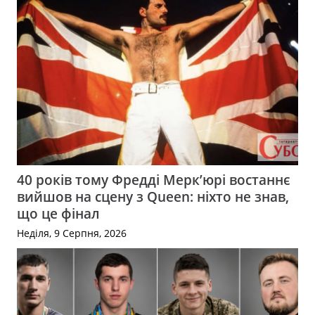
40 років тому Фредді Мерк’юрі востаннє
вийшов на сцену з Queen: ніхто не знав,
що це фінал
Неділя, 9 Серпня, 2026