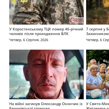
У Коростенському ТЦК помер 46-річний
7 серпня у 
чоловік після проходження ВЛК
Захисником
Четвер, 6 Серпня, 2026
Четвер, 6 Се
На війні загинув Олександр Окончик із
У Свято-Мих
Баранівської громади
Житомира о