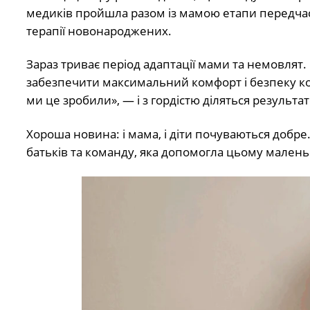
медиків пройшла разом із мамою етапи передчасн
терапії новонароджених.
Зараз триває період адаптації мами та немовлят
забезпечити максимальний комфорт і безпеку кож
ми це зробили», — і з гордістю діляться результа
Хороша новина: і мама, і діти почуваються добре.
батьків та команду, яка допомогла цьому малень