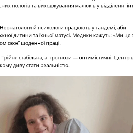
их пологів та виходжування малюків у відділенні ін
. Неонатологи й психологи працюють у тандемі, аби
ної дитини та їхньої матусі. Медики кажуть: «Ми це 
том своєї щоденної праці.
 Трійня стабільна, а прогнози — оптимістичні. Центр в
кому диву стати реальністю.