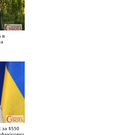
 в
на
 за $550
тефанішину