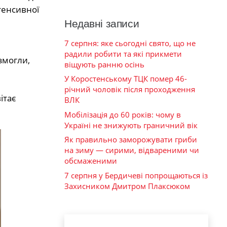
тенсивної
Недавні записи
7 серпня: яке сьогодні свято, що не
радили робити та які прикмети
змогли,
віщують ранню осінь
У Коростенському ТЦК помер 46-
річний чоловік після проходження
ітає
ВЛК
Мобілізація до 60 років: чому в
Україні не знижують граничний вік
Як правильно заморожувати гриби
на зиму — сирими, відвареними чи
обсмаженими
7 серпня у Бердичеві попрощаються із
Захисником Дмитром Плаксюком