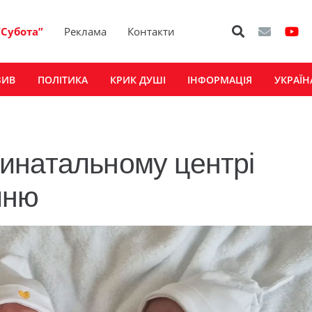
“Субота”
Реклама
Контакти
ЗИВ
ПОЛІТИКА
КРИК ДУШІ
ІНФОРМАЦІЯ
УКРАЇН
инатальному центрі
йню