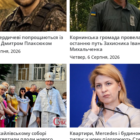
Бердичеві попрощаються із
Корнинська громада провела
 Дмитром Плаксюком
останню путь Захисника Іва
Михальченка
рпня, 2026
Четвер, 6 Серпня, 2026
айлівському соборі
Квартири, Mercedes і будинок
святили плоди нового
тисяч: у чому підозрюють С