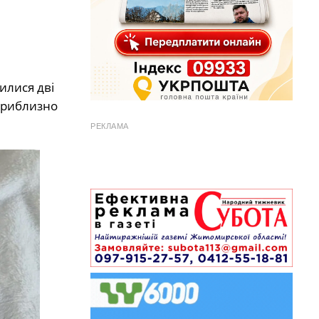
илися дві
 приблизно
РЕКЛАМА