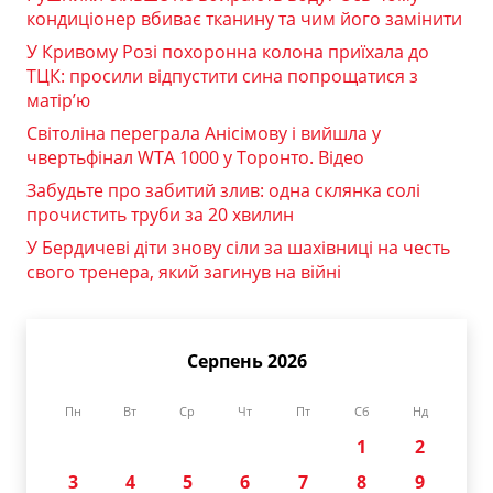
кондиціонер вбиває тканину та чим його замінити
У Кривому Розі похоронна колона приїхала до
ТЦК: просили відпустити сина попрощатися з
матір’ю
Світоліна переграла Анісімову і вийшла у
чвертьфінал WTA 1000 у Торонто. Відео
Забудьте про забитий злив: одна склянка солі
прочистить труби за 20 хвилин
У Бердичеві діти знову сіли за шахівниці на честь
свого тренера, який загинув на війні
Серпень 2026
Пн
Вт
Ср
Чт
Пт
Сб
Нд
1
2
3
4
5
6
7
8
9