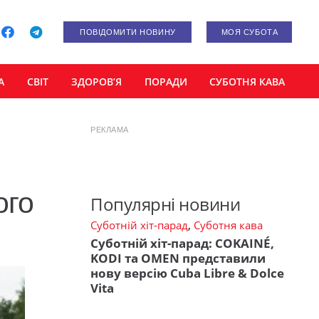
ПОВІДОМИТИ НОВИНУ
МОЯ СУБОТА
А
СВІТ
ЗДОРОВ’Я
ПОРАДИ
СУБОТНЯ КАВА
РЕКЛАМА
ого
Популярні новини
Суботній хіт-парад
,
Суботня кава
Суботній хіт-парад: COKAINÉ,
KODI та OMEN представили
нову версію Cuba Libre & Dolce
Vita