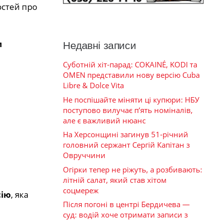
остей про
и
Недавні записи
Суботній хіт-парад: COKAINÉ, KODI та
OMEN представили нову версію Cuba
Libre & Dolce Vita
Не поспішайте міняти ці купюри: НБУ
поступово вилучає п’ять номіналів,
але є важливий нюанс
На Херсонщині загинув 51-річний
головний сержант Сергій Капітан з
Овруччини
Огірки тепер не ріжуть, а розбивають:
літній салат, який став хітом
соцмереж
сію
, яка
Після погоні в центрі Бердичева —
суд: водій хоче отримати записи з