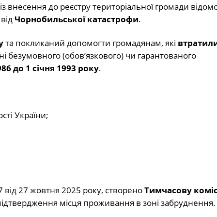
із внесення до реєстру територіальної громади відом
 від
Чорнобильської катастрофи
.
у
та покликаний допомогти громадянам, які
втратил
і безумовного (обов’язкового) чи гарантованого
986 до 1 січня 1993 року
.
ості України;
від 27 жовтня 2025 року, створено
Тимчасову комі
підтвердження місця проживання в зоні забруднення.