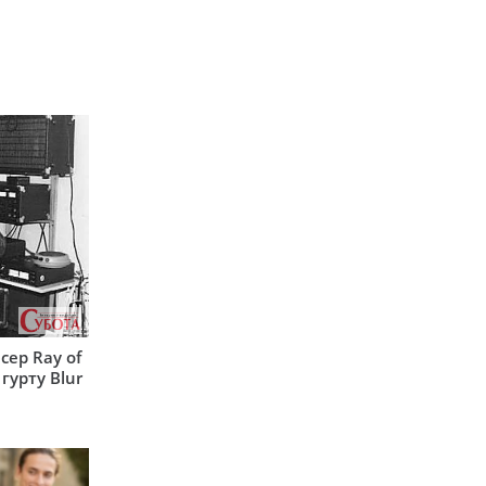
сер Ray of
гурту Blur