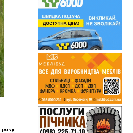
5 року
,