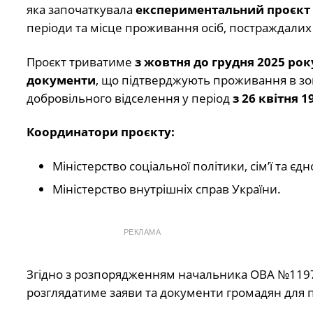
яка започаткувала
експериментальний проєкт
періоди та місце проживання осіб, постраждалих
Проєкт триватиме
з жовтня до грудня 2025 рок
документи
, що підтверджують проживання в зон
добровільного відселення у період
з 26 квітня 1
Координатори проєкту:
Міністерство соціальної політики, сім’ї та єдн
Міністерство внутрішніх справ України.
РЕКЛАМА
Згідно з розпорядженням начальника ОВА №1197 
розглядатиме заяви та документи громадян для 