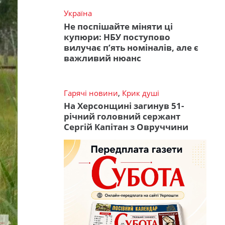
Україна
Не поспішайте міняти ці
купюри: НБУ поступово
вилучає п’ять номіналів, але є
важливий нюанс
Гарячі новини
,
Крик душі
На Херсонщині загинув 51-
річний головний сержант
Сергій Капітан з Овруччини