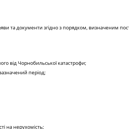
яви та документи згідно з порядком, визначеним по
лого від Чорнобильської катастрофи;
зазначений період;
ті на нерухомість;