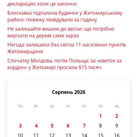
декларацію: коли це законно
Блискавка підпалила будинок у Житомирському
районі: пожежу ліквідували за годину
Не залишайте вишню до весни: що потрібно
вирізати на дереві саме зараз
Негода залишила без світла 11 населених пунктів
Житомирщини
Спочатку Молдова, потім Польща: за «квиток за
кордон» у Житомирі просили $15 тисяч
Серпень 2026
Пн
Вт
Ср
Чт
Пт
Сб
Нд
1
2
3
4
5
6
7
8
9
10
11
12
13
14
15
16