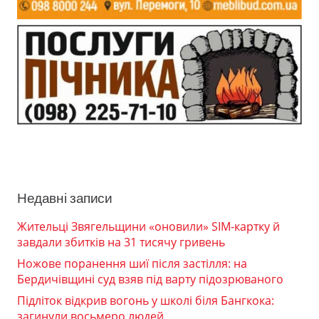
Недавні записи
Жительці Звягельщини «оновили» SIM-картку й
завдали збитків на 31 тисячу гривень
Ножове поранення шиї після застілля: на
Бердичівщині суд взяв під варту підозрюваного
Підліток відкрив вогонь у школі біля Бангкока:
загинули восьмеро людей