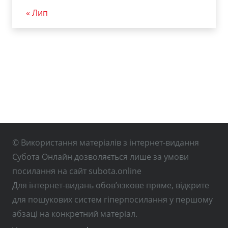
« Лип
© Використання матеріалів з інтернет-видання
Субота Онлайн дозволяється лише за умови
посилання на сайт subota.online
Для інтернет-видань обов’язкове пряме, відкрите
для пошукових систем гіперпосилання у першому
абзаці на конкретний матеріал.