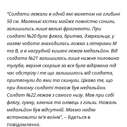
“Солдати лежали в одній ямі валетом на глибині
50 см. Маленькі кістки майже повністю сгнили,
залишились лише великі фрагменти. При
солдаті №20 була фляга, бритва, дзеркальце, у
халяві чобота знаходилась ложка з літерами М
та В, а в нагрудній кишені лежав медальйон. Від
солдата №21 залишилась лише нижня половина
тулуба, верхня скоріше за все була відірвана під
час обстрілу і те що залишилось від солдата,
притягнули до ями та скинули. Цікаво те, що
при даному солдаті також був медальйон.
Солдат №22 лежав з самого низу. Мав при собі
флягу, гумку, ключик та олівець з гільзи. Нажаль
медальйон був відсутній. Маємо надію
встановити ім’я воїнів”,
– йдеться в
повідомленні.