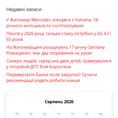
Недавні записи
У Житомирі Mercedes зіткнувся з Yamaha: 18-
річного мотоцикліста госпіталізували
Пенсія у 2026 році: скільки стажу потрібно у 60, 63 і
65 років
На Житомирщині розшукують 17-річну Світлану
Ромащенко: має два татуювання на руках
Семеро людей, серед них двоє дітей, травмувалися
у потрійній ДТП біля Коростеня
Перевертаєте банки після закрутки? Сучасні
рекомендації радять робити інакше
Серпень 2026
Пн
Вт
Ср
Чт
Пт
Сб
Нд