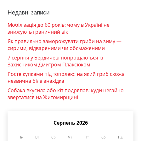
Недавні записи
Мобілізація до 60 років: чому в Україні не
знижують граничний вік
Як правильно заморожувати гриби на зиму —
сирими, відвареними чи обсмаженими
7 серпня у Бердичеві попрощаються із
Захисником Дмитром Плаксюком
Росте купками під тополею: на який гриб схожа
незвична біла знахідка
Собака вкусила або кіт подряпав: куди негайно
звертатися на Житомирщині
Серпень 2026
Пн
Вт
Ср
Чт
Пт
Сб
Нд