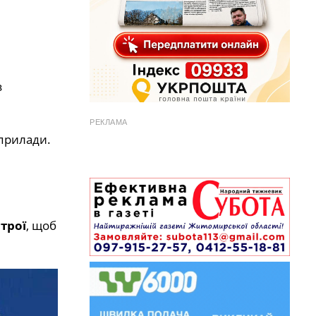
з
РЕКЛАМА
прилади.
трої
, щоб