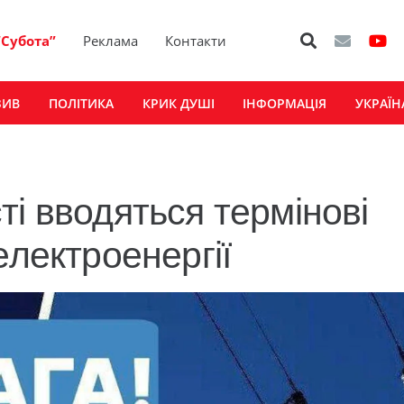
“Субота”
Реклама
Контакти
ЗИВ
ПОЛІТИКА
КРИК ДУШІ
ІНФОРМАЦІЯ
УКРАЇН
і вводяться термінові
електроенергії