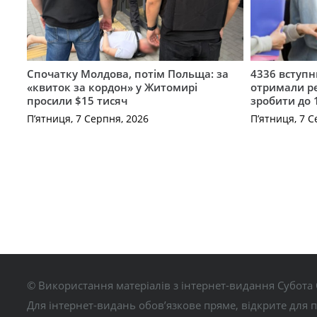
Спочатку Молдова, потім Польща: за
4336 вступ
«квиток за кордон» у Житомирі
отримали ре
просили $15 тисяч
зробити до 
П’ятниця, 7 Серпня, 2026
П’ятниця, 7 С
© Використання матеріалів з інтернет-видання Субота 
Для інтернет-видань обов’язкове пряме, відкрите для 