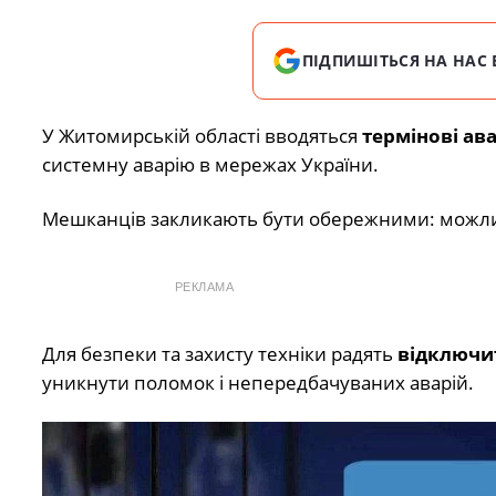
ПІДПИШІТЬСЯ НА НАС 
У Житомирській області вводяться
термінові ав
системну аварію в мережах України.
Мешканців закликають бути обережними: можл
РЕКЛАМА
Для безпеки та захисту техніки радять
відключит
уникнути поломок і непередбачуваних аварій.