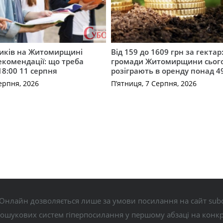
ників на Житомирщині
Від 159 до 1609 грн за гектар:
комендації: що треба
громади Житомирщини сьог
18:00 11 серпня
розіграють в оренду понад 4
ерпня, 2026
П’ятниця, 7 Серпня, 2026
Онлайн дозволяється лише за умови посилання на сайт subo
пошукових систем гіперпосилання у першому абзаці на конк