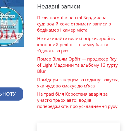
Недавні записи
Після погоні в центрі Бердичева —
суд: водій хоче отримати записи з
бодікамер і камер міста
Не викидайте великі огірки: зробіть
кроповий реліш — взимку банку
з’їдають за раз
Помер Вільям Орбіт — продюсер Ray
of Light Мадонни та альбому 13 гурту
Blur
Помідори з перцем за годину: закуска,
яка чудово смакує до м’яса
На трасі біля Коростеня аварія за
ЬНОТУ
участю трьох авто: водіїв
попереджають про ускладнення руху