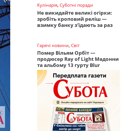
Кулінарія
,
Суботні поради
Не викидайте великі огірки:
зробіть кроповий реліш —
взимку банку з’їдають за раз
Гарячі новини
,
Світ
Помер Вільям Орбіт —
продюсер Ray of Light Мадонни
та альбому 13 гурту Blur