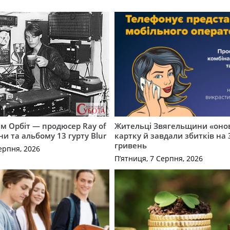
м Орбіт — продюсер Ray of
Жительці Звягельщини «оно
ни та альбому 13 гурту Blur
картку й завдали збитків на 
гривень
ерпня, 2026
П’ятниця, 7 Серпня, 2026