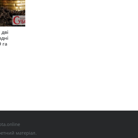
 дві
одні
9 га
ta.online
ретний матеріал.