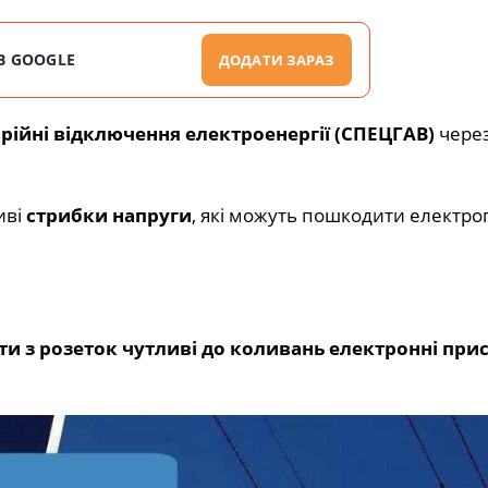
В GOOGLE
ДОДАТИ ЗАРАЗ
арійні відключення електроенергії (СПЕЦГАВ)
чере
иві
стрибки напруги
, які можуть пошкодити електро
и з розеток чутливі до коливань електронні прис