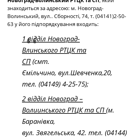
Новоград-Волинський РТЦК та СП
, який
знаходиться за адресою: м. Новоград-
Волинський, вул.. Сборності, 74, т. (04141)2-50-
63 у його підпорядкування входить:
1 відділ Новоград-
Влинського РТЦК та
СП
(смт.
Ємільчино, вул.Шевченка,20,
тел. (04149) 4-25-75);
2 відділ Новоград –
Волиинського РТЦК та СП
(м.
Баранівка,
вул. Звягельська, 42. тел. (04144)