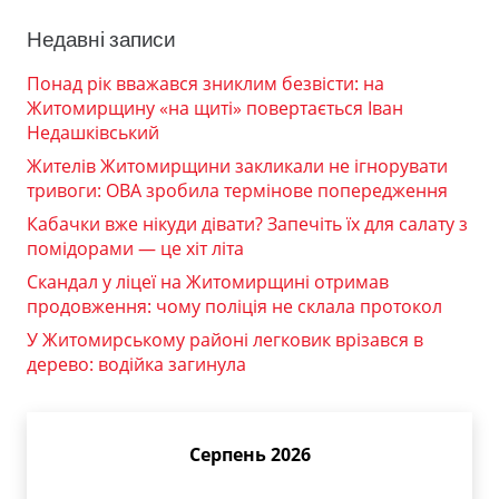
Недавні записи
Понад рік вважався зниклим безвісти: на
Житомирщину «на щиті» повертається Іван
Недашківський
Жителів Житомирщини закликали не ігнорувати
тривоги: ОВА зробила термінове попередження
Кабачки вже нікуди дівати? Запечіть їх для салату з
помідорами — це хіт літа
Скандал у ліцеї на Житомирщині отримав
продовження: чому поліція не склала протокол
У Житомирському районі легковик врізався в
дерево: водійка загинула
Серпень 2026