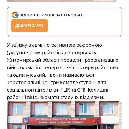
ПІДПИШІТЬСЯ НА НАС В GOOGLE
ДОДАТИ ЗАРАЗ
У зв’язку з адміністративною реформою
(укрупненням районів до чотирьох) у
Житомирській області провели і реорганізацію
військкоматів. Тепер їх теж є чотири районних
та один міський, і вони називаються
Територіальні центри комплектування та
соціальної підтримки (ТЦК та СП). Колишні
районні військкомати стали їх відділами.