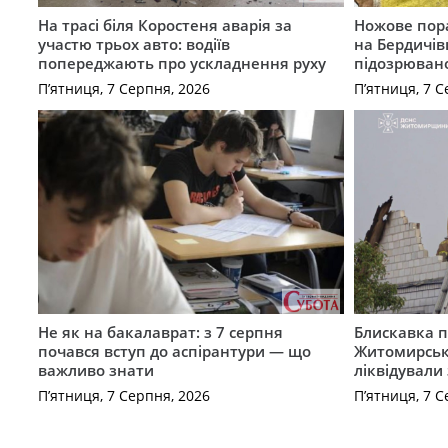
На трасі біля Коростеня аварія за
Ножове пора
участю трьох авто: водіїв
на Бердичів
попереджають про ускладнення руху
підозрюван
П’ятниця, 7 Серпня, 2026
П’ятниця, 7 С
Не як на бакалаврат: з 7 серпня
Блискавка п
почався вступ до аспірантури — що
Житомирськ
важливо знати
ліквідували
П’ятниця, 7 Серпня, 2026
П’ятниця, 7 С