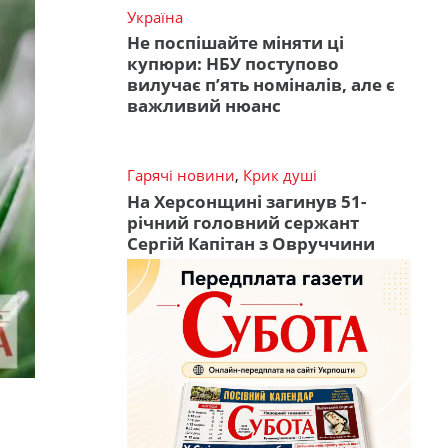
Україна
Не поспішайте міняти ці
купюри: НБУ поступово
вилучає п’ять номіналів, але є
важливий нюанс
Гарячі новини
,
Крик душі
На Херсонщині загинув 51-
річний головний сержант
Сергій Капітан з Овруччини