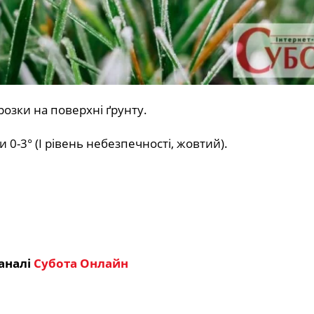
озки на поверхні ґрунту.
 0-3° (І рівень небезпечності, жовтий).
аналі
Субота Онлайн