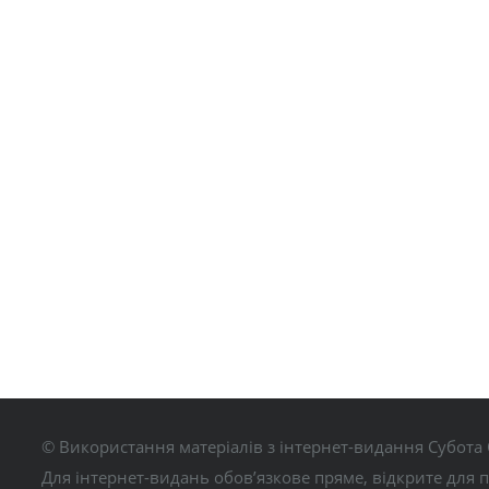
© Використання матеріалів з інтернет-видання Субота 
Для інтернет-видань обов’язкове пряме, відкрите для 