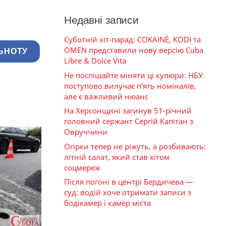
Недавні записи
Суботній хіт-парад: COKAINÉ, KODI та
OMEN представили нову версію Cuba
ЬНОТУ
Libre & Dolce Vita
Не поспішайте міняти ці купюри: НБУ
поступово вилучає п’ять номіналів,
але є важливий нюанс
На Херсонщині загинув 51-річний
головний сержант Сергій Капітан з
Овруччини
Огірки тепер не ріжуть, а розбивають:
літній салат, який став хітом
соцмереж
Після погоні в центрі Бердичева —
суд: водій хоче отримати записи з
бодікамер і камер міста