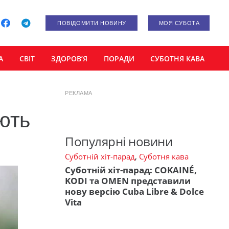
ПОВІДОМИТИ НОВИНУ
МОЯ СУБОТА
А
СВІТ
ЗДОРОВ’Я
ПОРАДИ
СУБОТНЯ КАВА
РЕКЛАМА
ють
Популярні новини
Суботній хіт-парад
,
Суботня кава
Суботній хіт-парад: COKAINÉ,
KODI та OMEN представили
нову версію Cuba Libre & Dolce
Vita