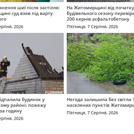
нення шиї після застілля:
На Житомирщині від початк
щині суд взяв під варту
будівельного сезону перевір
ого
200 кернів асфальтобетону
ерпня, 2026
П’ятниця, 7 Серпня, 2026
ідпалила будинок у
Негода залишила без світла 
ому районі: пожежу
населених пунктів Житоми
 за годину
П’ятниця, 7 Серпня, 2026
ерпня, 2026