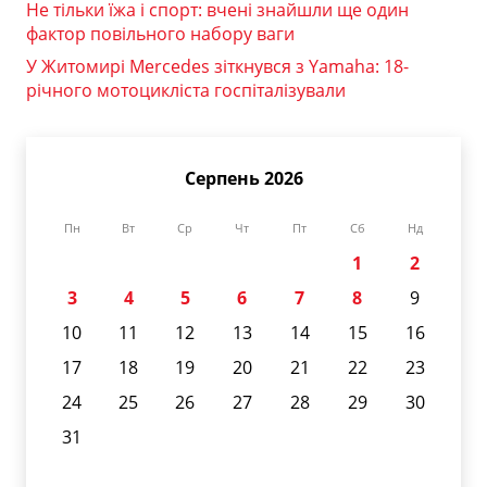
Не тільки їжа і спорт: вчені знайшли ще один
фактор повільного набору ваги
У Житомирі Mercedes зіткнувся з Yamaha: 18-
річного мотоцикліста госпіталізували
Серпень 2026
Пн
Вт
Ср
Чт
Пт
Сб
Нд
1
2
3
4
5
6
7
8
9
10
11
12
13
14
15
16
17
18
19
20
21
22
23
24
25
26
27
28
29
30
31