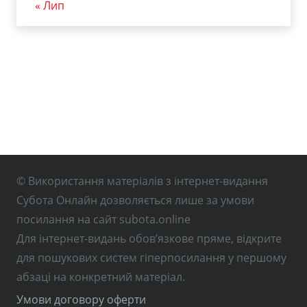
« Лип
© Використання матеріалів з інтернет-видання
Субота Онлайн дозволяється лише за умови
посилання на сайт subota.online
Для інтернет-видань обов’язкове пряме, відкрите
для пошукових систем гіперпосилання у першому
абзаці на конкретний матеріал.
Умови договору оферти