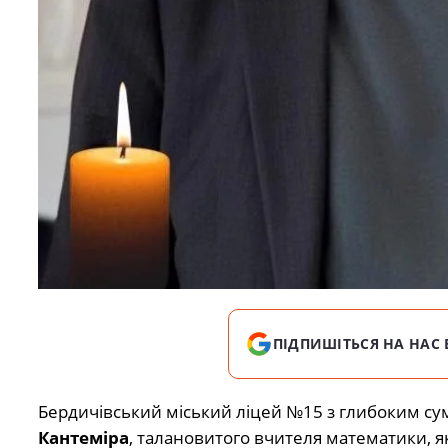
ПІДПИШІТЬСЯ НА НАС 
Бердичівський міський ліцей №15 з глибоким с
Кантеміра
, талановитого вчителя математики, я