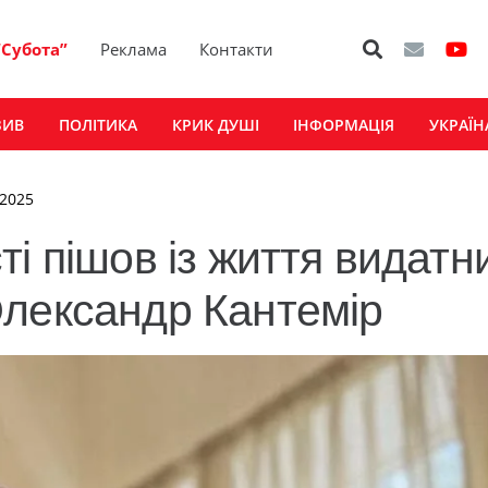
“Субота”
Реклама
Контакти
ЗИВ
ПОЛІТИКА
КРИК ДУШІ
ІНФОРМАЦІЯ
УКРАЇН
 2025
і пішов із життя видатн
Олександр Кантемір