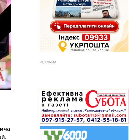
РЕКЛАМА
ича
ей.