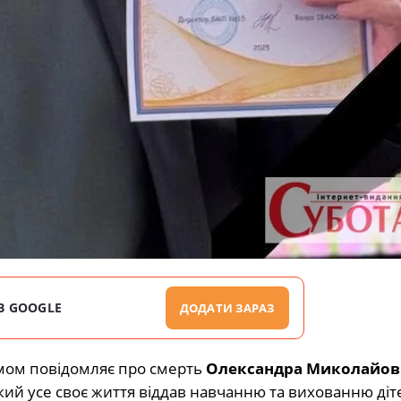
В GOOGLE
ДОДАТИ ЗАРАЗ
умом повідомляє про смерть
Олександра Миколайов
кий усе своє життя віддав навчанню та вихованню діт