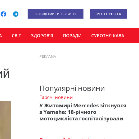
ПОВІДОМИТИ НОВИНУ
МОЯ СУБОТА
А
СВІТ
ЗДОРОВ’Я
ПОРАДИ
СУБОТНЯ КАВА
РЕКЛАМА
ий
Популярні новини
Гарячі новини
У Житомирі Mercedes зіткнувся
з Yamaha: 18-річного
мотоцикліста госпіталізували