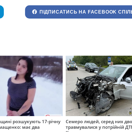
ПІДПИСАТИСЬ НА FACEBOOK СПІЛ
щині розшукують 17-річну
Семеро людей, серед них дво
мащенко: має два
травмувалися у потрійній ДТ