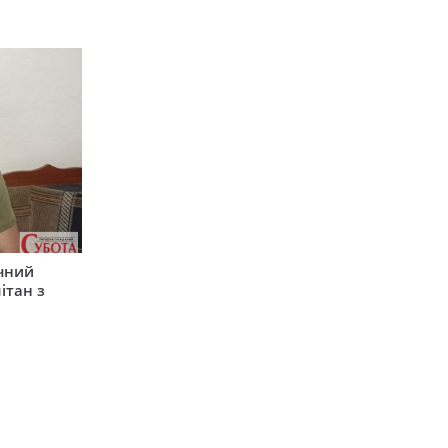
ічний
ітан з