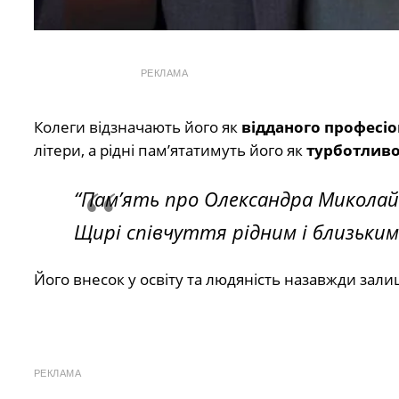
РЕКЛАМА
Колеги відзначають його як
відданого професіо
літери, а рідні пам’ятатимуть його як
турботливо
“Пам’ять про Олександра Миколай
Щирі співчуття рідним і близьким.
Його внесок у освіту та людяність назавжди зал
РЕКЛАМА