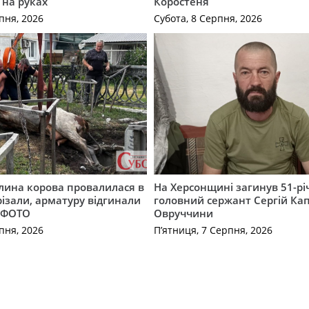
 на руках
Коростеня
пня, 2026
Субота, 8 Серпня, 2026
лина корова провалилася в
На Херсонщині загинув 51-р
різали, арматуру відгинали
головний сержант Сергій Кап
. ФОТО
Овруччини
пня, 2026
П’ятниця, 7 Серпня, 2026