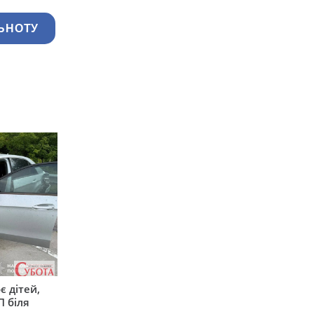
ЬНОТУ
є дітей,
П біля