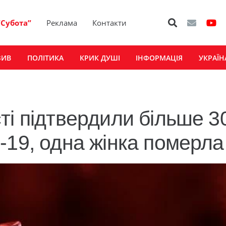
“Субота”
Реклама
Контакти
ЗИВ
ПОЛІТИКА
КРИК ДУШІ
ІНФОРМАЦІЯ
УКРАЇН
ті підтвердили більше 3
-19, одна жінка померла