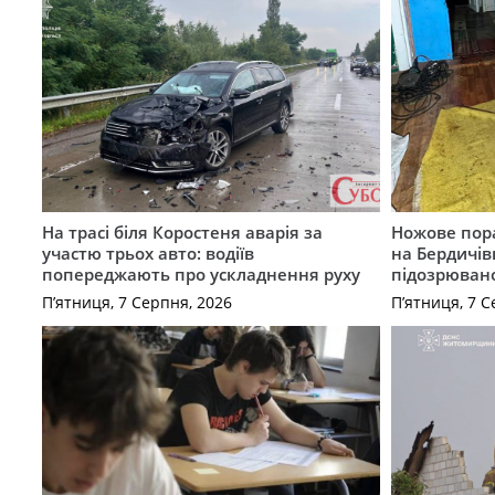
На трасі біля Коростеня аварія за
Ножове пора
участю трьох авто: водіїв
на Бердичів
попереджають про ускладнення руху
підозрюван
П’ятниця, 7 Серпня, 2026
П’ятниця, 7 С