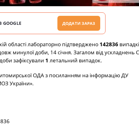
В GOOGLE
ДОДАТИ ЗАРАЗ
кій області лабораторно підтверджено
142836
випадк
овж минулої доби, 14 січня. Загалом від ускладнень 
доби зафіксували
1
летальний випадок.
томирської ОДА з посиланням на інформацію ДУ
ОЗ України».
2836