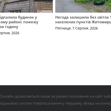
ідпалила будинок у
Негода залишила без світла 
ому районі: пожежу
населених пунктів Житоми
 за годину
П’ятниця, 7 Серпня, 2026
ерпня, 2026
Онлайн дозволяється лише за умови посилання на сайт subo
пошукових систем гіперпосилання у першому абзаці на конк