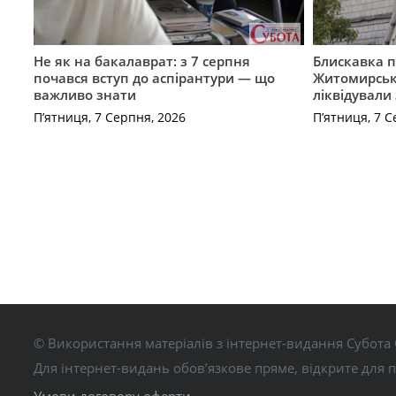
Не як на бакалаврат: з 7 серпня
Блискавка п
почався вступ до аспірантури — що
Житомирськ
важливо знати
ліквідували
П’ятниця, 7 Серпня, 2026
П’ятниця, 7 С
© Використання матеріалів з інтернет-видання Субота 
Для інтернет-видань обов’язкове пряме, відкрите для 
Умови договору оферти