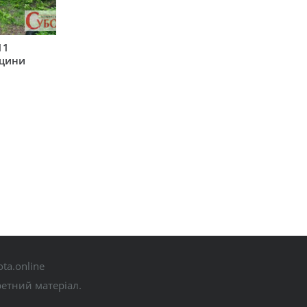
11
рщини
ta.online
ретний матеріал.