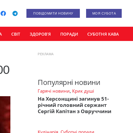
ПОВІДОМИТИ НОВИНУ
МОЯ СУБОТА
А
СВІТ
ЗДОРОВ’Я
ПОРАДИ
СУБОТНЯ КАВА
РЕКЛАМА
00
Популярні новини
Гарячі новини
,
Крик душі
На Херсонщині загинув 51-
річний головний сержант
Сергій Капітан з Овруччини
Кулінарія
,
Суботні поради