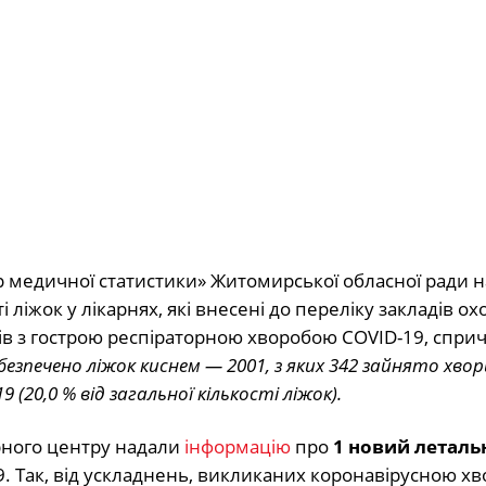
медичної статистики» Житомирської обласної ради н
ліжок у лікарнях, які внесені до переліку закладів о
єнтів з гострою респіраторною хворобою COVID-19, спр
абезпечено ліжок киснем — 2001, з яких 342 зайнято хво
 (20,0 % від загальної кількості ліжок).
рного центру надали
інформацію
про
1 новий леталь
 Так, від ускладнень, викликаних коронавірусною х