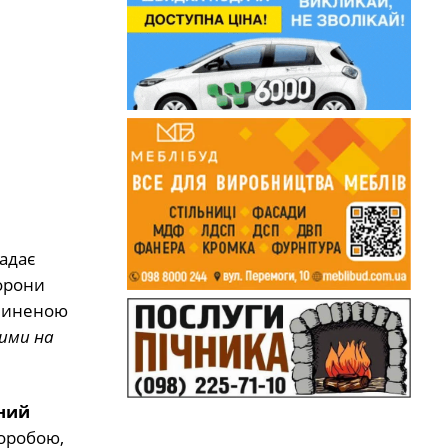
адає
хорони
ичиненою
рими на
ний
воробою,