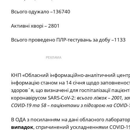
Всього одужало –136740
Активні хворі – 2801
Всього проведено ПЛР-тестувань за добу –1133
РЕКЛАМА
КНП «Обласний інформаційно-аналітичний центр 
інформацію станом на 14 січня щодо заповненості 
здоров`я, що визначені для госпіталізації паці
коронавірусом SARS-CoV-2:
всього ліжок – 2001, з
COVID-19 та 58 – пацієнтами з підозрою на COVID-19
В ОДА з посиланням на дані обласного лаборато
випадок
, спричинений ускладненнями СOVID-19.