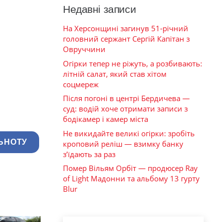
Недавні записи
На Херсонщині загинув 51-річний
головний сержант Сергій Капітан з
Овруччини
Огірки тепер не ріжуть, а розбивають:
літній салат, який став хітом
соцмереж
Після погоні в центрі Бердичева —
суд: водій хоче отримати записи з
бодікамер і камер міста
Не викидайте великі огірки: зробіть
ЬНОТУ
кроповий реліш — взимку банку
з’їдають за раз
Помер Вільям Орбіт — продюсер Ray
of Light Мадонни та альбому 13 гурту
Blur