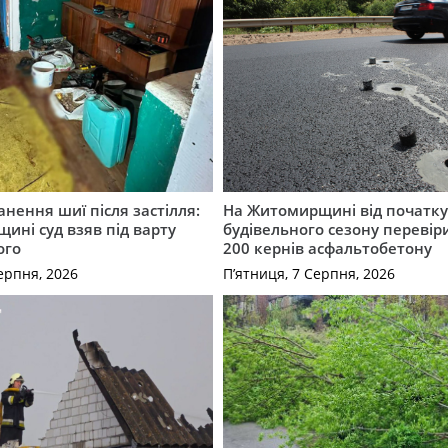
нення шиї після застілля:
На Житомирщині від початк
щині суд взяв під варту
будівельного сезону перевір
ого
200 кернів асфальтобетону
ерпня, 2026
П’ятниця, 7 Серпня, 2026