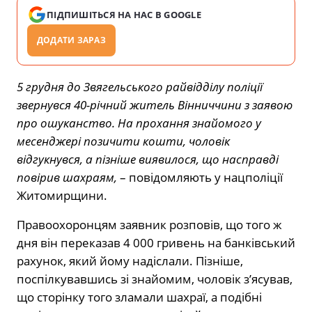
ПІДПИШІТЬСЯ НА НАС В GOOGLE
ДОДАТИ ЗАРАЗ
5 грудня до Звягельського райвідділу поліції
звернувся 40-річний житель Вінниччини з заявою
про ошуканство. На прохання знайомого у
месенджері позичити кошти, чоловік
відгукнувся, а пізніше виявилося, що насправді
повірив шахраям,
– повідомляють у нацполіції
Житомирщини.
Правоохоронцям заявник розповів, що того ж
дня він переказав 4 000 гривень на банківський
рахунок, який йому надіслали. Пізніше,
поспілкувавшись зі знайомим, чоловік з’ясував,
що сторінку того зламали шахраї, а подібні