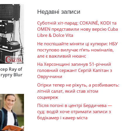
Недавні записи
Суботній хіт-парад: COKAINÉ, KODI та
OMEN представили нову версію Cuba
Libre & Dolce Vita
Не поспішайте міняти ці купюри: НБУ
поступово вилучає п’ять номіналів,
але є важливий нюанс
На Херсонщині загинув 51-річний
сер Ray of
головний сержант Сергій Капітан з
гурту Blur
Овруччини
Огірки тепер не ріжуть, а розбивають:
літній салат, який став хітом
соцмереж
Після погоні в центрі Бердичева —
суд: водій хоче отримати записи з
бодікамер і камер міста