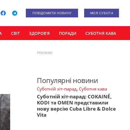
ПОВІДОМИТИ НОВИНУ
МОЯ СУБОТА
А
СВІТ
ЗДОРОВ’Я
ПОРАДИ
СУБОТНЯ КАВА
РЕКЛАМА
Популярні новини
Суботній хіт-парад
,
Суботня кава
Суботній хіт-парад: COKAINÉ,
KODI та OMEN представили
нову версію Cuba Libre & Dolce
Vita