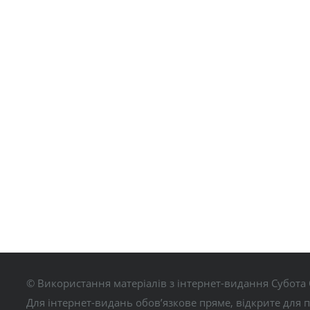
© Використання матеріалів з інтернет-видання Субота 
Для інтернет-видань обов’язкове пряме, відкрите для 