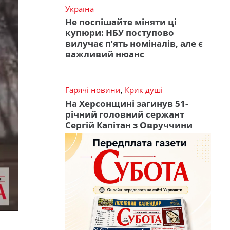
Україна
Не поспішайте міняти ці
купюри: НБУ поступово
вилучає п’ять номіналів, але є
важливий нюанс
Гарячі новини
,
Крик душі
На Херсонщині загинув 51-
річний головний сержант
Сергій Капітан з Овруччини