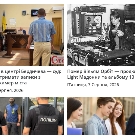
і в центрі Бердичева — суд:
Помер Вільям Орбіт — продю
отримати записи з
Light Мадонни та альбому 13 
 камер міста
П’ятниця, 7 Серпня, 2026
ерпня, 2026