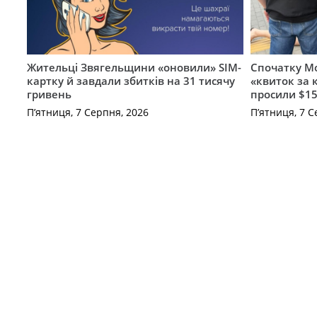
Жительці Звягельщини «оновили» SIM-
Спочатку Мо
картку й завдали збитків на 31 тисячу
«квиток за 
гривень
просили $15
П’ятниця, 7 Серпня, 2026
П’ятниця, 7 С