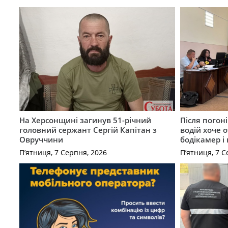
На Херсонщині загинув 51-річний
Після погон
головний сержант Сергій Капітан з
водій хоче 
Овруччини
бодікамер і
П’ятниця, 7 Серпня, 2026
П’ятниця, 7 С