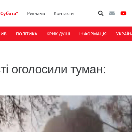
“Субота”
Реклама
Контакти
ЗИВ
ПОЛІТИКА
КРИК ДУШІ
ІНФОРМАЦІЯ
УКРАЇН
ті оголосили туман: