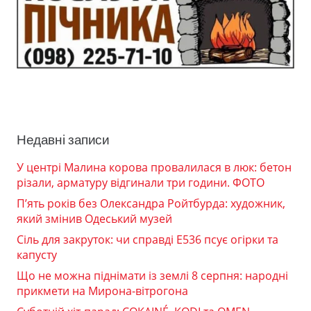
Недавні записи
У центрі Малина корова провалилася в люк: бетон
різали, арматуру відгинали три години. ФОТО
П’ять років без Олександра Ройтбурда: художник,
який змінив Одеський музей
Сіль для закруток: чи справді Е536 псує огірки та
капусту
Що не можна піднімати із землі 8 серпня: народні
прикмети на Мирона-вітрогона