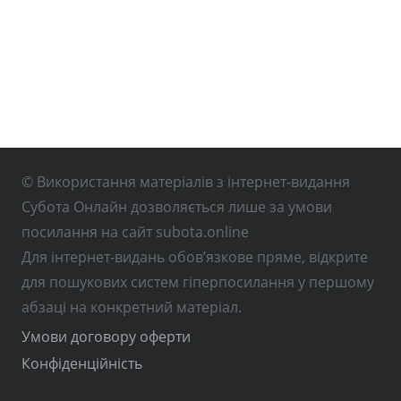
© Використання матеріалів з інтернет-видання
Субота Онлайн дозволяється лише за умови
посилання на сайт subota.online
Для інтернет-видань обов’язкове пряме, відкрите
для пошукових систем гіперпосилання у першому
абзаці на конкретний матеріал.
Умови договору оферти
Конфіденційність