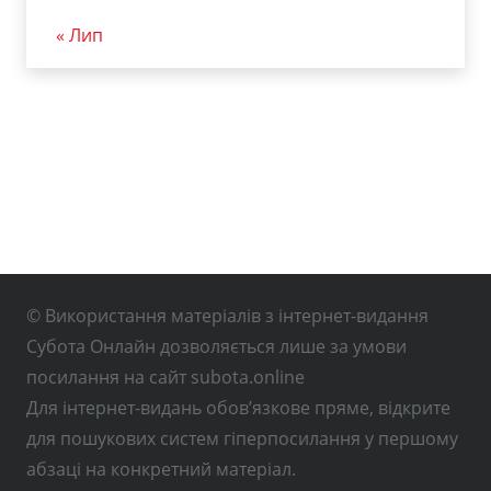
« Лип
© Використання матеріалів з інтернет-видання
Субота Онлайн дозволяється лише за умови
посилання на сайт subota.online
Для інтернет-видань обов’язкове пряме, відкрите
для пошукових систем гіперпосилання у першому
абзаці на конкретний матеріал.