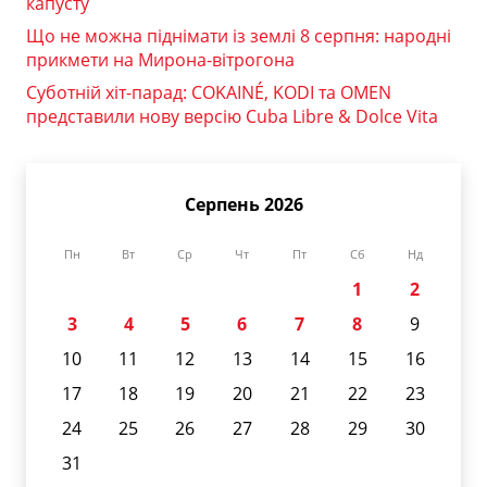
капусту
Що не можна піднімати із землі 8 серпня: народні
прикмети на Мирона-вітрогона
Суботній хіт-парад: COKAINÉ, KODI та OMEN
представили нову версію Cuba Libre & Dolce Vita
Серпень 2026
Пн
Вт
Ср
Чт
Пт
Сб
Нд
1
2
3
4
5
6
7
8
9
10
11
12
13
14
15
16
17
18
19
20
21
22
23
24
25
26
27
28
29
30
31