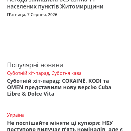
населених пунктів Житомирщини
П’ятниця, 7 Серпня, 2026
Популярні новини
Суботній хіт-парад
,
Суботня кава
Суботній хіт-парад: COKAINÉ, KODI та
OMEN представили нову версію Cuba
Libre & Dolce Vita
Україна
Не поспішайте міняти ці купюри: НБУ
поступово вилучає п’ять номіналів, але є