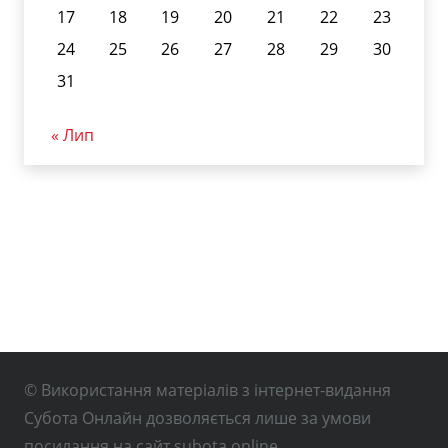
17
18
19
20
21
22
23
24
25
26
27
28
29
30
31
« Лип
© Використання матеріалів з інтернет-видання
Субота Онлайн дозволяється лише за умови
посилання на сайт subota.online