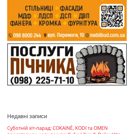
Недавні записи
Суботній хіт-парад: COKAINÉ, KODI та OMEN