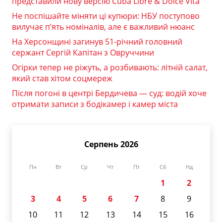
представили нову версію Cuba Libre & Dolce Vita
Не поспішайте міняти ці купюри: НБУ поступово
вилучає п’ять номіналів, але є важливий нюанс
На Херсонщині загинув 51-річний головний
сержант Сергій Капітан з Овруччини
Огірки тепер не ріжуть, а розбивають: літній салат,
який став хітом соцмереж
Після погоні в центрі Бердичева — суд: водій хоче
отримати записи з бодікамер і камер міста
Серпень 2026
Пн
Вт
Ср
Чт
Пт
Сб
Нд
1
2
3
4
5
6
7
8
9
10
11
12
13
14
15
16