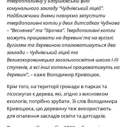
твердопаливну у Бабушківській філії
комунального закладу “Чуднівський ліцей”.
Найближчими днями плануємо запустити
твердопаливні котли у двох дитсадках Чуднова
– “Веснянка” та “Зірочка”. Твердопаливні котли
можуть працювати на деревині та на вугіллі.
Вугіллям та деревиною опалюватимуться два
заклади – Чуднівський ліцей та
Великокоровинецька загальноосвітня школа І-ІІІ
ступенів, а всі інші котельні працюватимуть на
деревині”,
– каже Володимир Кривоцюк.
Крім того, на території громади в парках та
лісосмугах є дерева, які, згідно з висновком
екологів, потрібно зрубати. Зі слів Володимира
Кривоцюка, цю деревину теж використають
для опалення закладів освіти та дитсадків.