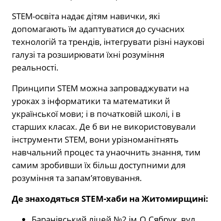
STEM-освіта надає дітям навички, які
допомагають їм адаптуватися до сучасних
технологій та трендів, інтегрувати різні наукові
галузі та розширювати їхні розуміння
реальності.
Принципи STEM можна запроваджувати на
уроках з інформатики та математики й
української мови; і в початковій школі, і в
старших класах. Де б ви не використовували
інструменти STEM, вони урізноманітнять
навчальний процес та унаочнить знання, тим
самим зробивши їх більш доступними для
розуміння та запам’ятовування.
Де знаходяться STEM-хаби на Житомирщині:
Баранівський ліцей №2 ім.О.Сябрук, вул.