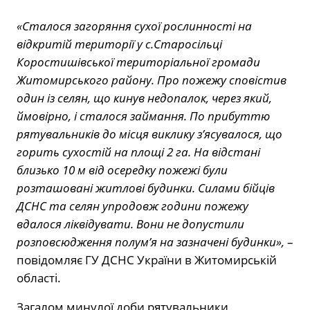
«Сталося загоряння сухої рослинності на
відкритій території у с.Старосільці
Коростишівської територіальної громади
Житомирського району. Про пожежу сповістив
один із селян, що кинув недопалок, через який,
ймовірно, і сталося займання. По прибуттю
рятувальників до місця виклику з’ясувалося, що
горить сухостій на площі 2 га. На відстані
близько 10 м від осередку пожежі були
розташовані житлові будинки. Силами бійців
ДСНС та селян упродовж години пожежу
вдалося ліквідувати. Вони не допустили
розповсюдження полум’я на зазначені будинки»,
–
повідомляє ГУ ДСНС України в Житомирській
області.
Загалом минулої доби рятувальники