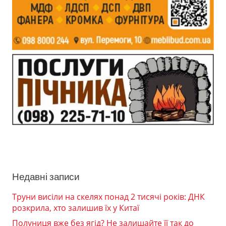
Недавні записи
Труни висіли на скелях понад 2 тисячі років: ДНК
розкрила, хто залишив їх у Китаї
Полуниця вже без ягід? Не залишайте її так до