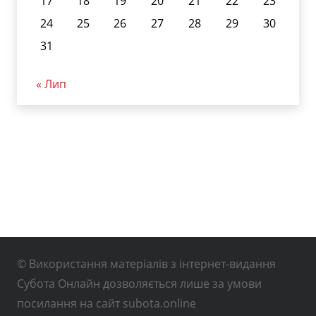
17
18
19
20
21
22
23
24
25
26
27
28
29
30
31
« Лип
© Використання матеріалів з інтернет-видання
Субота Онлайн дозволяється лише за умови
посилання на сайт subota.online