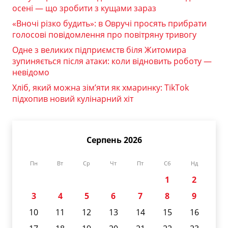
осені — що зробити з кущами зараз
«Вночі різко будить»: в Овручі просять прибрати
голосові повідомлення про повітряну тривогу
Одне з великих підприємств біля Житомира
зупиняється після атаки: коли відновить роботу —
невідомо
Хліб, який можна зім’яти як хмаринку: TikTok
підхопив новий кулінарний хіт
Серпень 2026
Пн
Вт
Ср
Чт
Пт
Сб
Нд
1
2
3
4
5
6
7
8
9
10
11
12
13
14
15
16