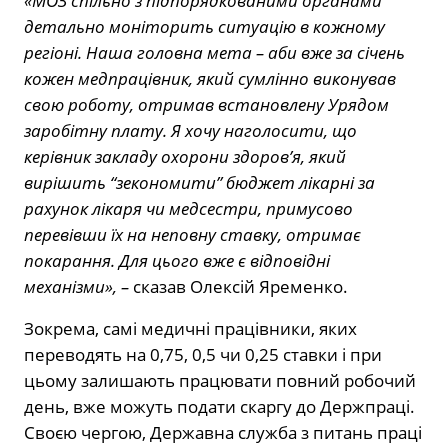
«МОЗ спільно з підпорядкованими органами
детально моніторить ситуацію в кожному
регіоні. Наша головна мета – аби вже за січень
кожен медпрацівник, який сумлінно виконував
свою роботу, отримав встановлену Урядом
заробітну плату. Я хочу наголосити, що
керівник закладу охорони здоров’я, який
вирішить “зекономити” бюджет лікарні за
рахунок лікаря чи медсестри, примусово
перевівши їх на неповну ставку, отримає
покарання. Для цього вже є відповідні
механізми»,
–
сказав Олексій Яременко.
Зокрема, самі медичні працівники, яких
переводять на 0,75, 0,5 чи 0,25 ставки і при
цьому залишають працювати повний робочий
день, вже можуть подати скаргу до Держпраці.
Своєю чергою, Державна служба з питань праці