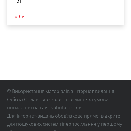
31
« Лип
© Використання матеріалів з інтернет-видання
Субота Онлайн дозволяється лише за умови
посилання на сайт subota.online
Для інтернет-видань обов’язкове пряме, відкрите
для пошукових систем гіперпосилання у першому