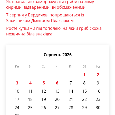
Як правильно заморожувати гриби на зиму —
сирими, відвареними чи обсмаженими
7 серпня у Бердичеві попрощаються із
Захисником Дмитром Плаксюком
Росте купками під тополею: на який гриб схожа
незвична біла знахідка
Серпень 2026
Пн
Вт
Ср
Чт
Пт
Сб
Нд
1
2
3
4
5
6
7
8
9
10
11
12
13
14
15
16
17
18
19
20
21
22
23
24
25
26
27
28
29
30