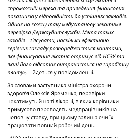
кожній лікарні з визначенням місця лікарні в
спроможній мережі та приведення фінансових
показників у відповідність до успішних закладів.
Однак на кожну таку медустанову чекатиме
перевірка Держаудитслужби. Мета таких
заходів – з’ясувати, наскільки ефективно
керівник закладу розпоряджається коштами,
яке фінансування лікарня отримує від НСЗУ та
який його відсоток витрачається на заробітну
плату»,
– йдеться у повідомленні.
За словами заступника міністра охорони
здоров’я Олексія Яременка, перевірки
чекатимуть й на ті лікарні, в яких керівники
примусово переводять медпрацівників на
неповну ставку, при цьому залишаючи їх
працювати повний робочий день.