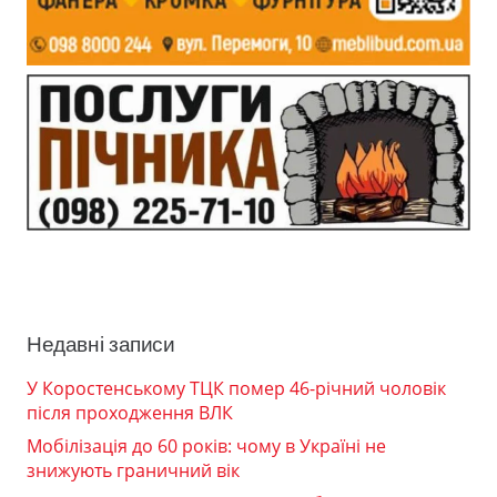
Недавні записи
У Коростенському ТЦК помер 46-річний чоловік
після проходження ВЛК
Мобілізація до 60 років: чому в Україні не
знижують граничний вік