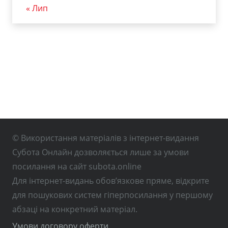
« Лип
© Використання матеріалів з інтернет-видання
Субота Онлайн дозволяється лише за умови
посилання на сайт subota.online
Для інтернет-видань обов’язкове пряме, відкрите
для пошукових систем гіперпосилання у першому
абзаці на конкретний матеріал.
Умови договору оферти